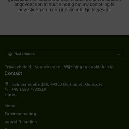
ongeveer een minuutje nodig om uw bestelling te
bevestigen en u een individuele tijd te geven.
.
.
Privacybeleid
Voorwaarden
Wijzigingen cookiebeleid
Contact
Rahmer straße 146, 44369 Dortmund, Germany
+49 1520 7823219
Links
Menu
Tafelreservering
Vooraf Bestellen