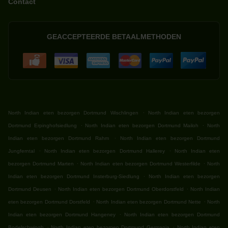
Contact
GEACCEPTEERDE BETAALMETHODEN
.
North Indian eten bezorgen Dortmund Wischlingen
North Indian eten bezorgen
.
.
Dortmund Erpinghofsiedlung
North Indian eten bezorgen Dortmund Mailoh
North
.
Indian eten bezorgen Dortmund Rahm
North Indian eten bezorgen Dortmund
.
.
Jungferntal
North Indian eten bezorgen Dortmund Hallerey
North Indian eten
.
.
bezorgen Dortmund Marten
North Indian eten bezorgen Dortmund Westerfilde
North
.
Indian eten bezorgen Dortmund Insterburg-Siedlung
North Indian eten bezorgen
.
.
Dortmund Deusen
North Indian eten bezorgen Dortmund Oberdorstfeld
North Indian
.
.
eten bezorgen Dortmund Dorstfeld
North Indian eten bezorgen Dortmund Nette
North
.
Indian eten bezorgen Dortmund Hangeney
North Indian eten bezorgen Dortmund
.
.
Bodelschwingh
North Indian eten bezorgen Dortmund Germania
North Indian eten