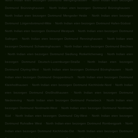
North Indian eten bezorgen Dortmund Menglinghausen
North Indian eten bezorgen
.
.
Dortmund Brünninghausen
North Indian eten bezorgen Dortmund Brüninghausen
.
North Indian eten bezorgen Dortmund Mengeder Heide
North Indian eten bezorgen
.
.
Dortmund Lütgendortmund-Mitte
North Indian eten bezorgen Dortmund Hafen-Südost
.
North Indian eten bezorgen Dortmund Westpark
North Indian eten bezorgen Dortmund
.
.
Salingen
North Indian eten bezorgen Dortmund Renninghausen
North Indian eten
.
bezorgen Dortmund Schwieringhausen
North Indian eten bezorgen Dortmund Brechten
.
.
North Indian eten bezorgen Dortmund Siedlung Rotkehlchenweg
North Indian eten
.
bezorgen Dortmund Deutsch-Luxemburger-Straße
North Indian eten bezorgen
.
.
Dortmund Cityring-West
North Indian eten bezorgen Dortmund Bövinghausen
North
.
Indian eten bezorgen Dortmund Groppenbruch
North Indian eten bezorgen Dortmund
.
.
Kleinholthausen
North Indian eten bezorgen Dortmund Kirchhörde-Nord
North Indian
.
eten bezorgen Dortmund Großholthausen
North Indian eten bezorgen Dortmund
.
.
Niedereving
North Indian eten bezorgen Dortmund Persebeck
North Indian eten
.
bezorgen Dortmund Nordmarkt-West
North Indian eten bezorgen Dortmund Nordmarkt-
.
.
Süd
North Indian eten bezorgen Dortmund City-West
North Indian eten bezorgen
.
.
Dortmund Ruhrallee West
North Indian eten bezorgen Dortmund Rombergpark
North
.
Indian eten bezorgen Dortmund Kirchhörde-Ost
North Indian eten bezorgen Dortmund
.
.