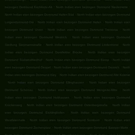
.
.
bezorgen Dortmund Kirchlinde-Alt
North Indian eten bezorgen Dortmund Niedernette
.
North Indian eten bezorgen Dortmund Hafen-Süd
North Indian eten bezorgen Dortmund
.
.
Lütgendortmund-Ost
North Indian eten bezorgen Dortmund Hafen
North Indian eten
.
.
bezorgen Dortmund Union
North Indian eten bezorgen Dortmund Tremonia
North
.
Indian eten bezorgen Dortmund Westrich
North Indian eten bezorgen Dortmund
.
.
Siedlung Siepmannstraße
North Indian eten bezorgen Dortmund Lindenhorst
North
.
Indian eten bezorgen Dortmund Dorstfelder Brücke
North Indian eten bezorgen
.
.
Dortmund Südwestfriedhof
North Indian eten bezorgen Dortmund Barop
North Indian
.
.
eten bezorgen Dortmund Oespel
North Indian eten bezorgen Dortmund Oestrich
North
.
Indian eten bezorgen Dortmund Kley
North Indian eten bezorgen Dortmund Alte Kolonie
.
.
North Indian eten bezorgen Dortmund Ellinghausen
North Indian eten bezorgen
.
.
Dortmund Schönau
North Indian eten bezorgen Dortmund Mengede-Mitte
North
.
Indian eten bezorgen Dortmund Holthausen
North Indian eten bezorgen Dortmund
.
.
Krückenweg
North Indian eten bezorgen Dortmund Ostenbergstraße
North Indian
.
eten bezorgen Dortmund Eichlinghofen
North Indian eten bezorgen Dortmund
.
.
Westfalenhalle
North Indian eten bezorgen Dortmund Somborn
North Indian eten
.
.
bezorgen Dortmund Zechenplatz
North Indian eten bezorgen Dortmund Baroper Markt
.