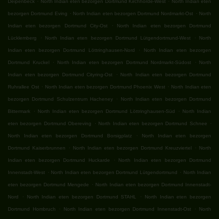
Deipenbeck
North Indian eten bezorgen Dortmund Kirchhörde-West
North Indian eten
.
.
bezorgen Dortmund Eving
North Indian eten bezorgen Dortmund Nordmarkt-Ost
North
.
Indian eten bezorgen Dortmund City-Ost
North Indian eten bezorgen Dortmund
.
.
Lücklemberg
North Indian eten bezorgen Dortmund Lütgendortmund-West
North
.
Indian eten bezorgen Dortmund Löttringhausen-Nord
North Indian eten bezorgen
.
.
Dortmund Kruckel
North Indian eten bezorgen Dortmund Nordmarkt-Südost
North
.
Indian eten bezorgen Dortmund Cityring-Ost
North Indian eten bezorgen Dortmund
.
.
Ruhrallee Ost
North Indian eten bezorgen Dortmund Phoenix West
North Indian eten
.
bezorgen Dortmund Schulzentrum Hacheney
North Indian eten bezorgen Dortmund
.
.
Bittermark
North Indian eten bezorgen Dortmund Löttringhausen-Süd
North Indian
.
.
eten bezorgen Dortmund Obereving
North Indian eten bezorgen Dortmund Schnee
.
North Indian eten bezorgen Dortmund Borsigplatz
North Indian eten bezorgen
.
.
Dortmund Kaiserbrunnen
North Indian eten bezorgen Dortmund Kreuzviertel
North
.
Indian eten bezorgen Dortmund Huckarde
North Indian eten bezorgen Dortmund
.
.
Innenstadt-West
North Indian eten bezorgen Dortmund Lütgendortmund
North Indian
.
eten bezorgen Dortmund Mengede
North Indian eten bezorgen Dortmund Innenstadt-
.
.
Nord
North Indian eten bezorgen Dortmund STAHL
North Indian eten bezorgen
.
.
Dortmund Hombruch
North Indian eten bezorgen Dortmund Innenstadt-Ost
North