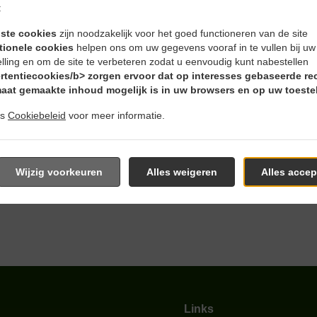
:
iste cookies
zijn noodzakelijk voor het goed functioneren van de site
tionele cookies
helpen ons om uw gegevens vooraf in te vullen bij u
en En Bezorgen In Dortmu
elling en om de site te verbeteren zodat u eenvoudig kunt nabestellen
rtentiecookies/b> zorgen ervoor dat op interesses gebaseerde re
aat gemaakte inhoud mogelijk is in uw browsers en op uw toestel
ns
Cookiebeleid
voor meer informatie.
ns in de buurt van Dortmund Krückenweg en nemen graag uw onl
Wijzig voorkeuren
Alles weigeren
Alles accep
ieve online menu te grasduinen en bestel wanneer u klaar ben
g om uw bestelling te bevestigen en u een individuele tijd te g
Links