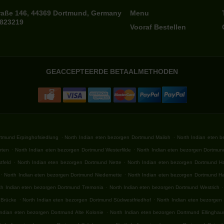
raße 146, 44369 Dortmund, Germany
Menu
7823219
Vooraf Bestellen
GEACCEPTEERDE BETAALMETHODEN
.
.
rtmund Erpinghofsiedlung
North Indian eten bezorgen Dortmund Mailoh
North Indian eten 
.
.
rten
North Indian eten bezorgen Dortmund Westerfilde
North Indian eten bezorgen Dortmund
.
.
tfeld
North Indian eten bezorgen Dortmund Nette
North Indian eten bezorgen Dortmund 
.
.
North Indian eten bezorgen Dortmund Niedernette
North Indian eten bezorgen Dortmund H
.
.
th Indian eten bezorgen Dortmund Tremonia
North Indian eten bezorgen Dortmund Westrich
.
.
 Brücke
North Indian eten bezorgen Dortmund Südwestfriedhof
North Indian eten bezorgen
.
Indian eten bezorgen Dortmund Alte Kolonie
North Indian eten bezorgen Dortmund Ellingha
.