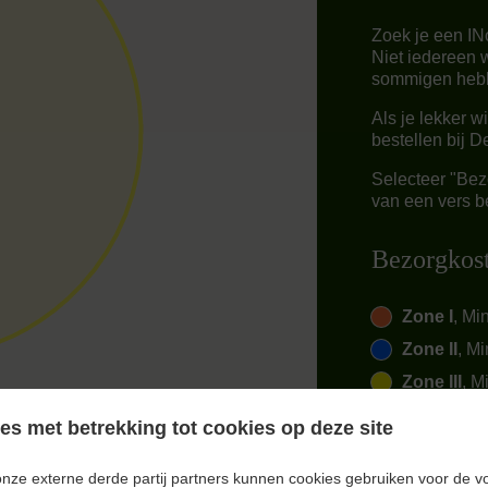
Zoek je een IN
Niet iedereen 
sommigen hebb
Als je lekker w
bestellen bij 
Selecteer "Bezo
van een vers be
Bezorgkos
Zone I
, Mi
Zone II
, Mi
Zone III
, M
s met betrekking tot cookies op deze site
onze externe derde partij partners kunnen cookies gebruiken voor de v