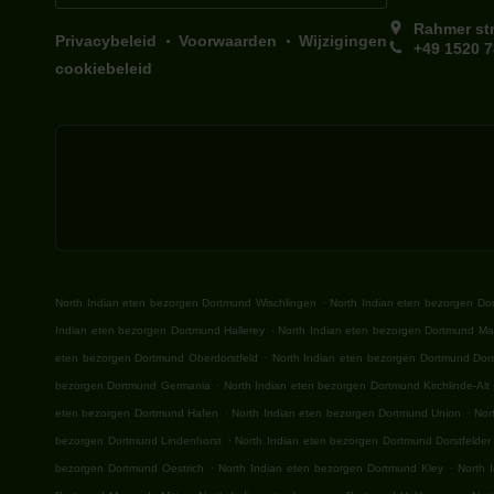
Rahmer st
.
.
Privacybeleid
Voorwaarden
Wijzigingen
+49 1520 
cookiebeleid
.
North Indian eten bezorgen Dortmund Wischlingen
North Indian eten bezorgen Do
.
Indian eten bezorgen Dortmund Hallerey
North Indian eten bezorgen Dortmund Ma
.
eten bezorgen Dortmund Oberdorstfeld
North Indian eten bezorgen Dortmund Dors
.
bezorgen Dortmund Germania
North Indian eten bezorgen Dortmund Kirchlinde-Alt
.
.
eten bezorgen Dortmund Hafen
North Indian eten bezorgen Dortmund Union
Nor
.
bezorgen Dortmund Lindenhorst
North Indian eten bezorgen Dortmund Dorstfelder
.
.
bezorgen Dortmund Oestrich
North Indian eten bezorgen Dortmund Kley
North 
.
.