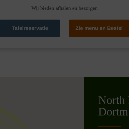
Wij bieden afhalen en bezorgen
Tafelreservatie
Zie menu en Bestel
North 
Dortm