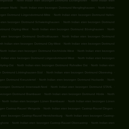
ergstraße
North Indian eten bezorgen Dortmund Eichlinghofen
North Indian eten
.
.
aroper Markt
North Indian eten bezorgen Dortmund Menglinghausen
North Indian
.
orgen Dortmund Lütgendortmund-Mitte
North Indian eten bezorgen Dortmund Hafen-
.
n eten bezorgen Dortmund Schwieringhausen
North Indian eten bezorgen Dortmund
.
.
rtmund Cityring-West
North Indian eten bezorgen Dortmund Bövinghausen
North
.
n eten bezorgen Dortmund Großholthausen
North Indian eten bezorgen Dortmund
.
rth Indian eten bezorgen Dortmund City-West
North Indian eten bezorgen Dortmund
.
North Indian eten bezorgen Dortmund Kirchhörde-West
North Indian eten bezorgen
.
h Indian eten bezorgen Dortmund Lütgendortmund-West
North Indian eten bezorgen
.
.
tyring-Ost
North Indian eten bezorgen Dortmund Ruhrallee Ost
North Indian eten
.
.
en Dortmund Löttringhausen-Süd
North Indian eten bezorgen Dortmund Obereving
.
.
rgen Dortmund Kreuzviertel
North Indian eten bezorgen Dortmund Huckarde
North
.
.
bezorgen Dortmund Innenstadt-Nord
North Indian eten bezorgen Dortmund STAHL
.
.
 bezorgen Dortmund Brambauer
North Indian eten bezorgen Dortmund Hörde
North
.
.
North Indian eten bezorgen Lünen Brambauer
North Indian eten bezorgen Lünen
.
.
orgen Castrop-Rauxel Mengede
North Indian eten bezorgen Castrop-Rauxel Dingen
.
n eten bezorgen Castrop-Rauxel Henrichenburg
North Indian eten bezorgen Castrop-
.
.
nghorst
North Indian eten bezorgen Castrop-Rauxel Obercastrop
North Indian eten