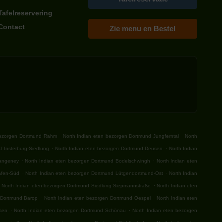
Tafelreservering
Contact
Zie menu en Bestel
.
.
bezorgen Dortmund Rahm
North Indian eten bezorgen Dortmund Jungferntal
North
.
.
 Insterburg-Siedlung
North Indian eten bezorgen Dortmund Deusen
North Indian
.
.
Hangeney
North Indian eten bezorgen Dortmund Bodelschwingh
North Indian eten
.
.
afen-Süd
North Indian eten bezorgen Dortmund Lütgendortmund-Ost
North Indian
.
North Indian eten bezorgen Dortmund Siedlung Siepmannstraße
North Indian eten
.
.
 Dortmund Barop
North Indian eten bezorgen Dortmund Oespel
North Indian eten
.
.
usen
North Indian eten bezorgen Dortmund Schönau
North Indian eten bezorgen
.
.