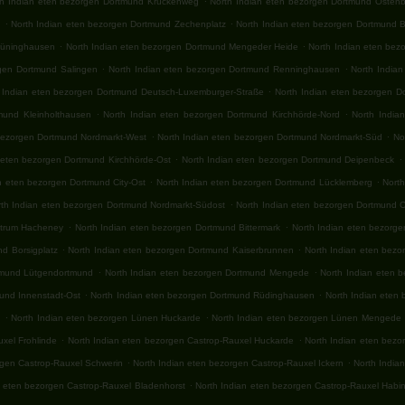
th Indian eten bezorgen Dortmund Krückenweg
North Indian eten bezorgen Dortmund Ostenb
.
.
n
North Indian eten bezorgen Dortmund Zechenplatz
North Indian eten bezorgen Dortmund B
.
.
rüninghausen
North Indian eten bezorgen Dortmund Mengeder Heide
North Indian eten bez
.
.
rgen Dortmund Salingen
North Indian eten bezorgen Dortmund Renninghausen
North India
.
 Indian eten bezorgen Dortmund Deutsch-Luxemburger-Straße
North Indian eten bezorgen Do
.
.
mund Kleinholthausen
North Indian eten bezorgen Dortmund Kirchhörde-Nord
North India
.
.
 bezorgen Dortmund Nordmarkt-West
North Indian eten bezorgen Dortmund Nordmarkt-Süd
No
.
.
 eten bezorgen Dortmund Kirchhörde-Ost
North Indian eten bezorgen Dortmund Deipenbeck
.
.
n eten bezorgen Dortmund City-Ost
North Indian eten bezorgen Dortmund Lücklemberg
Nort
.
rth Indian eten bezorgen Dortmund Nordmarkt-Südost
North Indian eten bezorgen Dortmund Ci
.
.
ntrum Hacheney
North Indian eten bezorgen Dortmund Bittermark
North Indian eten bezorg
.
.
d Borsigplatz
North Indian eten bezorgen Dortmund Kaiserbrunnen
North Indian eten bezo
.
.
tmund Lütgendortmund
North Indian eten bezorgen Dortmund Mengede
North Indian eten 
.
.
und Innenstadt-Ost
North Indian eten bezorgen Dortmund Rüdinghausen
North Indian eten
.
.
d
North Indian eten bezorgen Lünen Huckarde
North Indian eten bezorgen Lünen Mengede
.
.
xel Frohlinde
North Indian eten bezorgen Castrop-Rauxel Huckarde
North Indian eten bez
.
.
rgen Castrop-Rauxel Schwerin
North Indian eten bezorgen Castrop-Rauxel Ickern
North India
.
n eten bezorgen Castrop-Rauxel Bladenhorst
North Indian eten bezorgen Castrop-Rauxel Habi