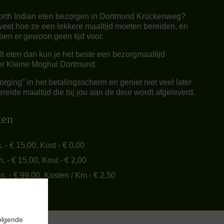
orth Indian eten bezorgen in Dortmund Krückenweg?
weet hoe ze een lekkere maaltijd moeten bereiden, en
en er gewoon geen tijd voor.
ilt eten dan kun je het beste een bezorgmaaltijd
Der Kleine Moghul Dortmund.
rging" in het betalingsscherm en geniet niet veel later
reide maaltijd die bij jou aan de deur wordt afgeleverd.
ten
n. - € 15,00, Kost - € 0,00
n. - € 15,00, Kost - € 2,00
in. - € 99,00, Kosten / Km - € 2,50
olgende