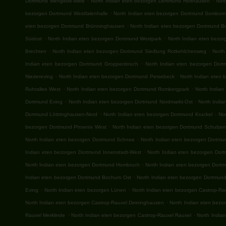
Dortmund Mengede-Mitte
North Indian eten bezorgen Dortmund Holthausen
Nor
.
bezorgen Dortmund Westfalenhalle
North Indian eten bezorgen Dortmund Sombor
.
eten bezorgen Dortmund Brünninghausen
North Indian eten bezorgen Dortmund B
.
.
Südost
North Indian eten bezorgen Dortmund Westpark
North Indian eten bezo
.
.
Brechten
North Indian eten bezorgen Dortmund Siedlung Rotkehlchenweg
North
.
Indian eten bezorgen Dortmund Groppenbruch
North Indian eten bezorgen Dort
.
.
Niedereving
North Indian eten bezorgen Dortmund Persebeck
North Indian eten
.
.
Ruhrallee West
North Indian eten bezorgen Dortmund Rombergpark
North Indian
.
.
Dortmund Eving
North Indian eten bezorgen Dortmund Nordmarkt-Ost
North India
.
.
Dortmund Löttringhausen-Nord
North Indian eten bezorgen Dortmund Kruckel
No
.
bezorgen Dortmund Phoenix West
North Indian eten bezorgen Dortmund Schulze
.
North Indian eten bezorgen Dortmund Schnee
North Indian eten bezorgen Dortmun
.
Indian eten bezorgen Dortmund Innenstadt-West
North Indian eten bezorgen Dor
.
North Indian eten bezorgen Dortmund Hombruch
North Indian eten bezorgen Dortm
.
Indian eten bezorgen Dortmund Bochum Ost
North Indian eten bezorgen Dortmun
.
.
Eving
North Indian eten bezorgen Lünen
North Indian eten bezorgen Castrop-Rau
.
North Indian eten bezorgen Castrop-Rauxel Deininghausen
North Indian eten bezo
.
.
Rauxel Merklinde
North Indian eten bezorgen Castrop-Rauxel Rauxel
North India