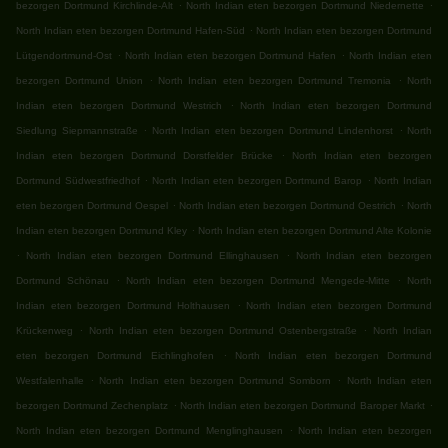
.
.
bezorgen Dortmund Kirchlinde-Alt
North Indian eten bezorgen Dortmund Niedernette
.
North Indian eten bezorgen Dortmund Hafen-Süd
North Indian eten bezorgen Dortmund
.
.
Lütgendortmund-Ost
North Indian eten bezorgen Dortmund Hafen
North Indian eten
.
.
bezorgen Dortmund Union
North Indian eten bezorgen Dortmund Tremonia
North
.
Indian eten bezorgen Dortmund Westrich
North Indian eten bezorgen Dortmund
.
.
Siedlung Siepmannstraße
North Indian eten bezorgen Dortmund Lindenhorst
North
.
Indian eten bezorgen Dortmund Dorstfelder Brücke
North Indian eten bezorgen
.
.
Dortmund Südwestfriedhof
North Indian eten bezorgen Dortmund Barop
North Indian
.
.
eten bezorgen Dortmund Oespel
North Indian eten bezorgen Dortmund Oestrich
North
.
Indian eten bezorgen Dortmund Kley
North Indian eten bezorgen Dortmund Alte Kolonie
.
.
North Indian eten bezorgen Dortmund Ellinghausen
North Indian eten bezorgen
.
.
Dortmund Schönau
North Indian eten bezorgen Dortmund Mengede-Mitte
North
.
Indian eten bezorgen Dortmund Holthausen
North Indian eten bezorgen Dortmund
.
.
Krückenweg
North Indian eten bezorgen Dortmund Ostenbergstraße
North Indian
.
eten bezorgen Dortmund Eichlinghofen
North Indian eten bezorgen Dortmund
.
.
Westfalenhalle
North Indian eten bezorgen Dortmund Somborn
North Indian eten
.
.
bezorgen Dortmund Zechenplatz
North Indian eten bezorgen Dortmund Baroper Markt
.
North Indian eten bezorgen Dortmund Menglinghausen
North Indian eten bezorgen