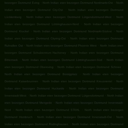
.
.
bezorgen Dortmund Eving
North Indian eten bezorgen Dortmund Nordmarkt-Ost
North
.
Indian eten bezorgen Dortmund City-Ost
North Indian eten bezorgen Dortmund
.
.
Lücklemberg
North Indian eten bezorgen Dortmund Lütgendortmund-West
North
.
Indian eten bezorgen Dortmund Löttringhausen-Nord
North Indian eten bezorgen
.
.
Dortmund Kruckel
North Indian eten bezorgen Dortmund Nordmarkt-Südost
North
.
Indian eten bezorgen Dortmund Cityring-Ost
North Indian eten bezorgen Dortmund
.
.
Ruhrallee Ost
North Indian eten bezorgen Dortmund Phoenix West
North Indian eten
.
bezorgen Dortmund Schulzentrum Hacheney
North Indian eten bezorgen Dortmund
.
.
Bittermark
North Indian eten bezorgen Dortmund Löttringhausen-Süd
North Indian
.
.
eten bezorgen Dortmund Obereving
North Indian eten bezorgen Dortmund Schnee
.
North Indian eten bezorgen Dortmund Borsigplatz
North Indian eten bezorgen
.
.
Dortmund Kaiserbrunnen
North Indian eten bezorgen Dortmund Kreuzviertel
North
.
Indian eten bezorgen Dortmund Huckarde
North Indian eten bezorgen Dortmund
.
.
Innenstadt-West
North Indian eten bezorgen Dortmund Lütgendortmund
North Indian
.
eten bezorgen Dortmund Mengede
North Indian eten bezorgen Dortmund Innenstadt-
.
.
Nord
North Indian eten bezorgen Dortmund STAHL
North Indian eten bezorgen
.
.
Dortmund Hombruch
North Indian eten bezorgen Dortmund Innenstadt-Ost
North
.
Indian eten bezorgen Dortmund Rüdinghausen
North Indian eten bezorgen Dortmund