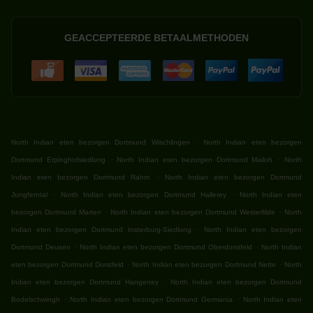
GEACCEPTEERDE BETAALMETHODEN
.
North Indian eten bezorgen Dortmund Wischlingen
North Indian eten bezorgen
.
.
Dortmund Erpinghofsiedlung
North Indian eten bezorgen Dortmund Mailoh
North
.
Indian eten bezorgen Dortmund Rahm
North Indian eten bezorgen Dortmund
.
.
Jungferntal
North Indian eten bezorgen Dortmund Hallerey
North Indian eten
.
.
bezorgen Dortmund Marten
North Indian eten bezorgen Dortmund Westerfilde
North
.
Indian eten bezorgen Dortmund Insterburg-Siedlung
North Indian eten bezorgen
.
.
Dortmund Deusen
North Indian eten bezorgen Dortmund Oberdorstfeld
North Indian
.
.
eten bezorgen Dortmund Dorstfeld
North Indian eten bezorgen Dortmund Nette
North
.
Indian eten bezorgen Dortmund Hangeney
North Indian eten bezorgen Dortmund
.
.
Bodelschwingh
North Indian eten bezorgen Dortmund Germania
North Indian eten