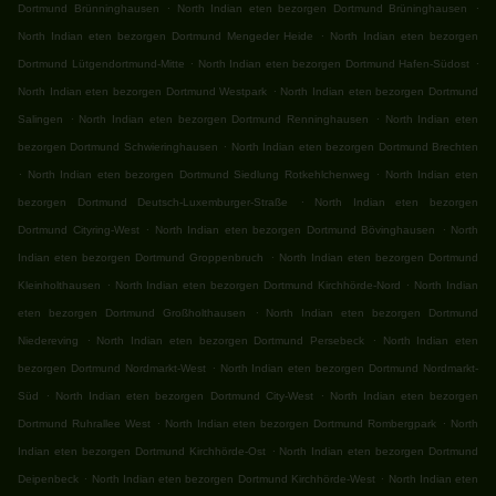
.
.
Dortmund Brünninghausen
North Indian eten bezorgen Dortmund Brüninghausen
.
North Indian eten bezorgen Dortmund Mengeder Heide
North Indian eten bezorgen
.
.
Dortmund Lütgendortmund-Mitte
North Indian eten bezorgen Dortmund Hafen-Südost
.
North Indian eten bezorgen Dortmund Westpark
North Indian eten bezorgen Dortmund
.
.
Salingen
North Indian eten bezorgen Dortmund Renninghausen
North Indian eten
.
bezorgen Dortmund Schwieringhausen
North Indian eten bezorgen Dortmund Brechten
.
.
North Indian eten bezorgen Dortmund Siedlung Rotkehlchenweg
North Indian eten
.
bezorgen Dortmund Deutsch-Luxemburger-Straße
North Indian eten bezorgen
.
.
Dortmund Cityring-West
North Indian eten bezorgen Dortmund Bövinghausen
North
.
Indian eten bezorgen Dortmund Groppenbruch
North Indian eten bezorgen Dortmund
.
.
Kleinholthausen
North Indian eten bezorgen Dortmund Kirchhörde-Nord
North Indian
.
eten bezorgen Dortmund Großholthausen
North Indian eten bezorgen Dortmund
.
.
Niedereving
North Indian eten bezorgen Dortmund Persebeck
North Indian eten
.
bezorgen Dortmund Nordmarkt-West
North Indian eten bezorgen Dortmund Nordmarkt-
.
.
Süd
North Indian eten bezorgen Dortmund City-West
North Indian eten bezorgen
.
.
Dortmund Ruhrallee West
North Indian eten bezorgen Dortmund Rombergpark
North
.
Indian eten bezorgen Dortmund Kirchhörde-Ost
North Indian eten bezorgen Dortmund
.
.
Deipenbeck
North Indian eten bezorgen Dortmund Kirchhörde-West
North Indian eten