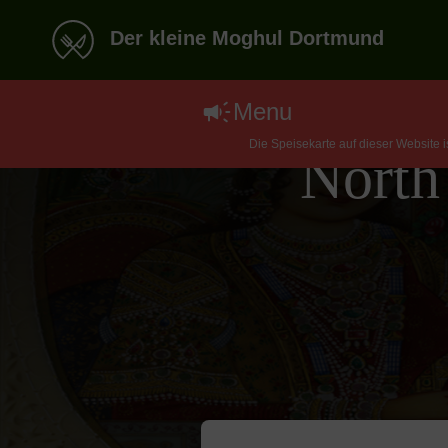
Der kleine Moghul Dortmund
Menu
Die Speisekarte auf dieser Website 
North