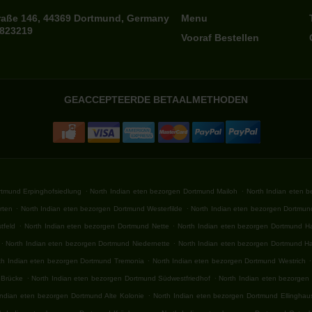
raße 146, 44369 Dortmund, Germany
Menu
7823219
Vooraf Bestellen
GEACCEPTEERDE BETAALMETHODEN
.
.
rtmund Erpinghofsiedlung
North Indian eten bezorgen Dortmund Mailoh
North Indian eten 
.
.
rten
North Indian eten bezorgen Dortmund Westerfilde
North Indian eten bezorgen Dortmund
.
.
tfeld
North Indian eten bezorgen Dortmund Nette
North Indian eten bezorgen Dortmund 
.
.
North Indian eten bezorgen Dortmund Niedernette
North Indian eten bezorgen Dortmund H
.
.
th Indian eten bezorgen Dortmund Tremonia
North Indian eten bezorgen Dortmund Westrich
.
.
 Brücke
North Indian eten bezorgen Dortmund Südwestfriedhof
North Indian eten bezorgen
.
Indian eten bezorgen Dortmund Alte Kolonie
North Indian eten bezorgen Dortmund Ellingha
.