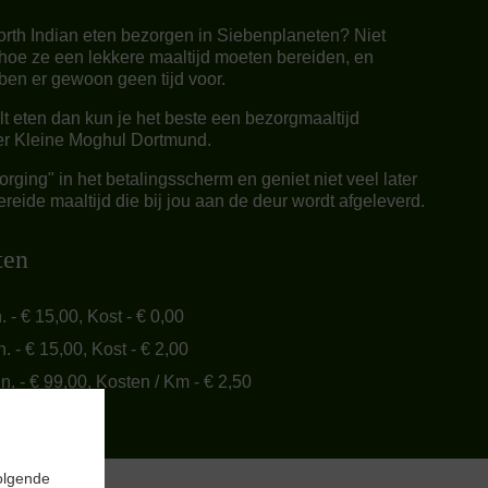
orth Indian eten bezorgen in Siebenplaneten? Niet
hoe ze een lekkere maaltijd moeten bereiden, en
en er gewoon geen tijd voor.
ilt eten dan kun je het beste een bezorgmaaltijd
Der Kleine Moghul Dortmund.
rging" in het betalingsscherm en geniet niet veel later
reide maaltijd die bij jou aan de deur wordt afgeleverd.
ten
n. - € 15,00, Kost - € 0,00
n. - € 15,00, Kost - € 2,00
in. - € 99,00, Kosten / Km - € 2,50
olgende