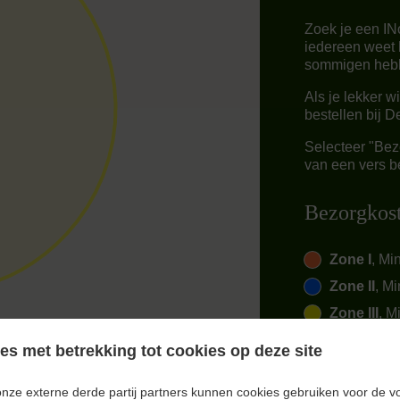
Zoek je een IN
iedereen weet 
sommigen hebb
Als je lekker w
bestellen bij 
Selecteer "Bezo
van een vers be
Bezorgkos
Zone I
, Mi
Zone II
, Mi
Zone III
, M
s met betrekking tot cookies op deze site
onze externe derde partij partners kunnen cookies gebruiken voor de v