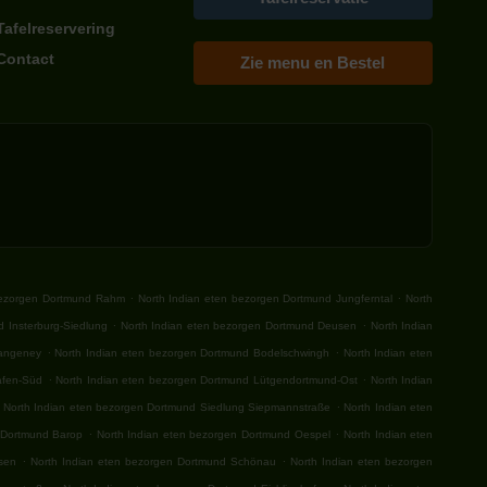
Tafelreservering
Contact
Zie menu en Bestel
.
.
bezorgen Dortmund Rahm
North Indian eten bezorgen Dortmund Jungferntal
North
.
.
 Insterburg-Siedlung
North Indian eten bezorgen Dortmund Deusen
North Indian
.
.
Hangeney
North Indian eten bezorgen Dortmund Bodelschwingh
North Indian eten
.
.
afen-Süd
North Indian eten bezorgen Dortmund Lütgendortmund-Ost
North Indian
.
North Indian eten bezorgen Dortmund Siedlung Siepmannstraße
North Indian eten
.
.
 Dortmund Barop
North Indian eten bezorgen Dortmund Oespel
North Indian eten
.
.
usen
North Indian eten bezorgen Dortmund Schönau
North Indian eten bezorgen
.
.