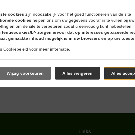
:
iste cookies
zijn noodzakelijk voor het goed functioneren van de site
tionele cookies
helpen ons om uw gegevens vooraf in te vullen bij u
tellen En Bezorgen In Siebe
elling en om de site te verbeteren zodat u eenvoudig kunt nabestellen
rtentiecookies/b> zorgen ervoor dat op interesses gebaseerde re
aat gemaakte inhoud mogelijk is in uw browsers en op uw toestel
ns
Cookiebeleid
voor meer informatie.
n ons in de buurt van Siebenplaneten en nemen graag uw online
Wijzig voorkeuren
Alles weigeren
Alles accep
ieve online menu te grasduinen en bestel wanneer u klaar ben
g om uw bestelling te bevestigen en u een individuele tijd te g
Links