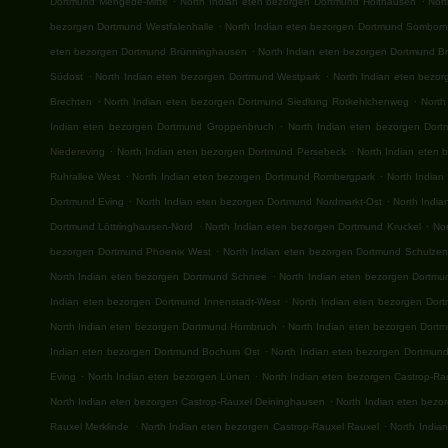
Dortmund Mengede-Mitte
North Indian eten bezorgen Dortmund Holthausen
Nor
.
bezorgen Dortmund Westfalenhalle
North Indian eten bezorgen Dortmund Sombor
.
eten bezorgen Dortmund Brünninghausen
North Indian eten bezorgen Dortmund B
.
.
Südost
North Indian eten bezorgen Dortmund Westpark
North Indian eten bezo
.
.
Brechten
North Indian eten bezorgen Dortmund Siedlung Rotkehlchenweg
North
.
Indian eten bezorgen Dortmund Groppenbruch
North Indian eten bezorgen Dort
.
.
Niedereving
North Indian eten bezorgen Dortmund Persebeck
North Indian eten
.
.
Ruhrallee West
North Indian eten bezorgen Dortmund Rombergpark
North Indian
.
.
Dortmund Eving
North Indian eten bezorgen Dortmund Nordmarkt-Ost
North India
.
.
Dortmund Löttringhausen-Nord
North Indian eten bezorgen Dortmund Kruckel
No
.
bezorgen Dortmund Phoenix West
North Indian eten bezorgen Dortmund Schulze
.
North Indian eten bezorgen Dortmund Schnee
North Indian eten bezorgen Dortmun
.
Indian eten bezorgen Dortmund Innenstadt-West
North Indian eten bezorgen Dor
.
North Indian eten bezorgen Dortmund Hombruch
North Indian eten bezorgen Dortm
.
Indian eten bezorgen Dortmund Bochum Ost
North Indian eten bezorgen Dortmun
.
.
Eving
North Indian eten bezorgen Lünen
North Indian eten bezorgen Castrop-Rau
.
North Indian eten bezorgen Castrop-Rauxel Deininghausen
North Indian eten bezo
.
.
Rauxel Merklinde
North Indian eten bezorgen Castrop-Rauxel Rauxel
North India