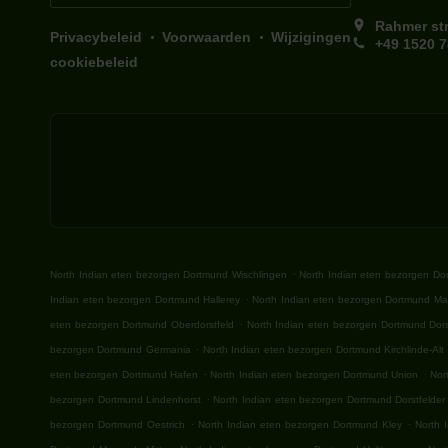
Rahmer st
.
.
Privacybeleid
Voorwaarden
Wijzigingen
+49 1520 
cookiebeleid
.
North Indian eten bezorgen Dortmund Wischlingen
North Indian eten bezorgen Do
.
Indian eten bezorgen Dortmund Hallerey
North Indian eten bezorgen Dortmund Ma
.
eten bezorgen Dortmund Oberdorstfeld
North Indian eten bezorgen Dortmund Dors
.
bezorgen Dortmund Germania
North Indian eten bezorgen Dortmund Kirchlinde-Alt
.
.
eten bezorgen Dortmund Hafen
North Indian eten bezorgen Dortmund Union
Nor
.
bezorgen Dortmund Lindenhorst
North Indian eten bezorgen Dortmund Dorstfelder
.
.
bezorgen Dortmund Oestrich
North Indian eten bezorgen Dortmund Kley
North 
.
.