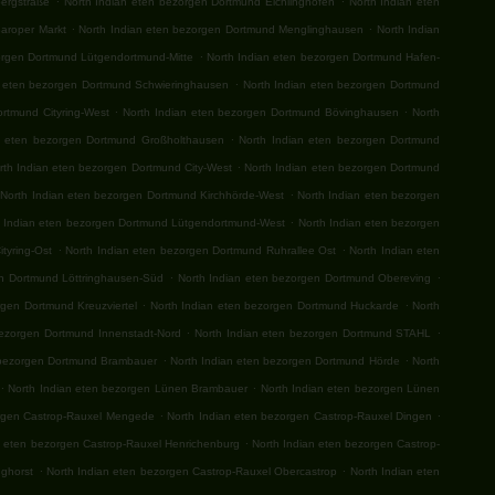
ergstraße
North Indian eten bezorgen Dortmund Eichlinghofen
North Indian eten
.
.
aroper Markt
North Indian eten bezorgen Dortmund Menglinghausen
North Indian
.
orgen Dortmund Lütgendortmund-Mitte
North Indian eten bezorgen Dortmund Hafen-
.
n eten bezorgen Dortmund Schwieringhausen
North Indian eten bezorgen Dortmund
.
.
rtmund Cityring-West
North Indian eten bezorgen Dortmund Bövinghausen
North
.
n eten bezorgen Dortmund Großholthausen
North Indian eten bezorgen Dortmund
.
rth Indian eten bezorgen Dortmund City-West
North Indian eten bezorgen Dortmund
.
North Indian eten bezorgen Dortmund Kirchhörde-West
North Indian eten bezorgen
.
h Indian eten bezorgen Dortmund Lütgendortmund-West
North Indian eten bezorgen
.
.
tyring-Ost
North Indian eten bezorgen Dortmund Ruhrallee Ost
North Indian eten
.
.
en Dortmund Löttringhausen-Süd
North Indian eten bezorgen Dortmund Obereving
.
.
rgen Dortmund Kreuzviertel
North Indian eten bezorgen Dortmund Huckarde
North
.
.
bezorgen Dortmund Innenstadt-Nord
North Indian eten bezorgen Dortmund STAHL
.
.
 bezorgen Dortmund Brambauer
North Indian eten bezorgen Dortmund Hörde
North
.
.
North Indian eten bezorgen Lünen Brambauer
North Indian eten bezorgen Lünen
.
.
orgen Castrop-Rauxel Mengede
North Indian eten bezorgen Castrop-Rauxel Dingen
.
n eten bezorgen Castrop-Rauxel Henrichenburg
North Indian eten bezorgen Castrop-
.
.
nghorst
North Indian eten bezorgen Castrop-Rauxel Obercastrop
North Indian eten