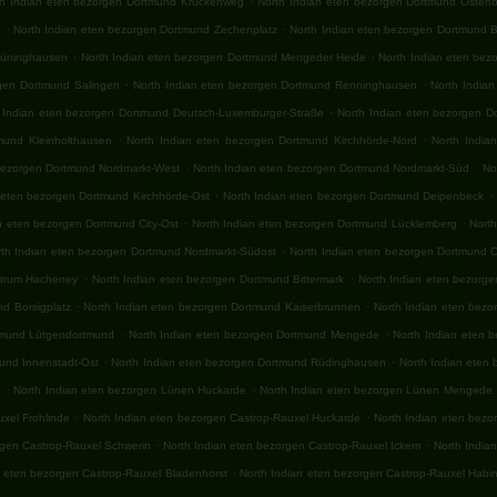
th Indian eten bezorgen Dortmund Krückenweg
North Indian eten bezorgen Dortmund Ostenb
.
.
n
North Indian eten bezorgen Dortmund Zechenplatz
North Indian eten bezorgen Dortmund B
.
.
rüninghausen
North Indian eten bezorgen Dortmund Mengeder Heide
North Indian eten bez
.
.
rgen Dortmund Salingen
North Indian eten bezorgen Dortmund Renninghausen
North India
.
 Indian eten bezorgen Dortmund Deutsch-Luxemburger-Straße
North Indian eten bezorgen Do
.
.
mund Kleinholthausen
North Indian eten bezorgen Dortmund Kirchhörde-Nord
North India
.
.
 bezorgen Dortmund Nordmarkt-West
North Indian eten bezorgen Dortmund Nordmarkt-Süd
No
.
.
 eten bezorgen Dortmund Kirchhörde-Ost
North Indian eten bezorgen Dortmund Deipenbeck
.
.
n eten bezorgen Dortmund City-Ost
North Indian eten bezorgen Dortmund Lücklemberg
Nort
.
rth Indian eten bezorgen Dortmund Nordmarkt-Südost
North Indian eten bezorgen Dortmund Ci
.
.
ntrum Hacheney
North Indian eten bezorgen Dortmund Bittermark
North Indian eten bezorg
.
.
d Borsigplatz
North Indian eten bezorgen Dortmund Kaiserbrunnen
North Indian eten bezo
.
.
tmund Lütgendortmund
North Indian eten bezorgen Dortmund Mengede
North Indian eten 
.
.
und Innenstadt-Ost
North Indian eten bezorgen Dortmund Rüdinghausen
North Indian eten
.
.
d
North Indian eten bezorgen Lünen Huckarde
North Indian eten bezorgen Lünen Mengede
.
.
xel Frohlinde
North Indian eten bezorgen Castrop-Rauxel Huckarde
North Indian eten bez
.
.
rgen Castrop-Rauxel Schwerin
North Indian eten bezorgen Castrop-Rauxel Ickern
North India
.
n eten bezorgen Castrop-Rauxel Bladenhorst
North Indian eten bezorgen Castrop-Rauxel Habi