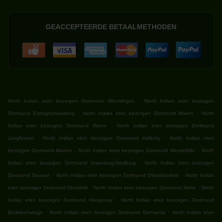
GEACCEPTEERDE BETAALMETHODEN
.
North Indian eten bezorgen Dortmund Wischlingen
North Indian eten bezorgen
.
.
Dortmund Erpinghofsiedlung
North Indian eten bezorgen Dortmund Mailoh
North
.
Indian eten bezorgen Dortmund Rahm
North Indian eten bezorgen Dortmund
.
.
Jungferntal
North Indian eten bezorgen Dortmund Hallerey
North Indian eten
.
.
bezorgen Dortmund Marten
North Indian eten bezorgen Dortmund Westerfilde
North
.
Indian eten bezorgen Dortmund Insterburg-Siedlung
North Indian eten bezorgen
.
.
Dortmund Deusen
North Indian eten bezorgen Dortmund Oberdorstfeld
North Indian
.
.
eten bezorgen Dortmund Dorstfeld
North Indian eten bezorgen Dortmund Nette
North
.
Indian eten bezorgen Dortmund Hangeney
North Indian eten bezorgen Dortmund
.
.
Bodelschwingh
North Indian eten bezorgen Dortmund Germania
North Indian eten