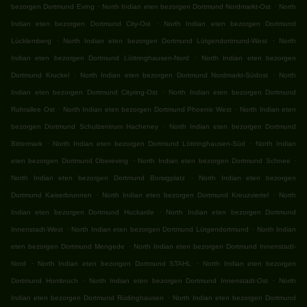
.
.
bezorgen Dortmund Eving
North Indian eten bezorgen Dortmund Nordmarkt-Ost
North
.
Indian eten bezorgen Dortmund City-Ost
North Indian eten bezorgen Dortmund
.
.
Lücklemberg
North Indian eten bezorgen Dortmund Lütgendortmund-West
North
.
Indian eten bezorgen Dortmund Löttringhausen-Nord
North Indian eten bezorgen
.
.
Dortmund Kruckel
North Indian eten bezorgen Dortmund Nordmarkt-Südost
North
.
Indian eten bezorgen Dortmund Cityring-Ost
North Indian eten bezorgen Dortmund
.
.
Ruhrallee Ost
North Indian eten bezorgen Dortmund Phoenix West
North Indian eten
.
bezorgen Dortmund Schulzentrum Hacheney
North Indian eten bezorgen Dortmund
.
.
Bittermark
North Indian eten bezorgen Dortmund Löttringhausen-Süd
North Indian
.
.
eten bezorgen Dortmund Obereving
North Indian eten bezorgen Dortmund Schnee
.
North Indian eten bezorgen Dortmund Borsigplatz
North Indian eten bezorgen
.
.
Dortmund Kaiserbrunnen
North Indian eten bezorgen Dortmund Kreuzviertel
North
.
Indian eten bezorgen Dortmund Huckarde
North Indian eten bezorgen Dortmund
.
.
Innenstadt-West
North Indian eten bezorgen Dortmund Lütgendortmund
North Indian
.
eten bezorgen Dortmund Mengede
North Indian eten bezorgen Dortmund Innenstadt-
.
.
Nord
North Indian eten bezorgen Dortmund STAHL
North Indian eten bezorgen
.
.
Dortmund Hombruch
North Indian eten bezorgen Dortmund Innenstadt-Ost
North
.
Indian eten bezorgen Dortmund Rüdinghausen
North Indian eten bezorgen Dortmund