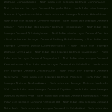
.
.
Dortmund Brünninghausen
North Indian eten bezorgen Dortmund Brüninghausen
.
North Indian eten bezorgen Dortmund Mengeder Heide
North Indian eten bezorgen
.
.
Dortmund Lütgendortmund-Mitte
North Indian eten bezorgen Dortmund Hafen-Südost
.
North Indian eten bezorgen Dortmund Westpark
North Indian eten bezorgen Dortmund
.
.
Salingen
North Indian eten bezorgen Dortmund Renninghausen
North Indian eten
.
bezorgen Dortmund Schwieringhausen
North Indian eten bezorgen Dortmund Brechten
.
.
North Indian eten bezorgen Dortmund Siedlung Rotkehlchenweg
North Indian eten
.
bezorgen Dortmund Deutsch-Luxemburger-Straße
North Indian eten bezorgen
.
.
Dortmund Cityring-West
North Indian eten bezorgen Dortmund Bövinghausen
North
.
Indian eten bezorgen Dortmund Groppenbruch
North Indian eten bezorgen Dortmund
.
.
Kleinholthausen
North Indian eten bezorgen Dortmund Kirchhörde-Nord
North Indian
.
eten bezorgen Dortmund Großholthausen
North Indian eten bezorgen Dortmund
.
.
Niedereving
North Indian eten bezorgen Dortmund Persebeck
North Indian eten
.
bezorgen Dortmund Nordmarkt-West
North Indian eten bezorgen Dortmund Nordmarkt-
.
.
Süd
North Indian eten bezorgen Dortmund City-West
North Indian eten bezorgen
.
.
Dortmund Ruhrallee West
North Indian eten bezorgen Dortmund Rombergpark
North
.
Indian eten bezorgen Dortmund Kirchhörde-Ost
North Indian eten bezorgen Dortmund
.
.
Deipenbeck
North Indian eten bezorgen Dortmund Kirchhörde-West
North Indian eten