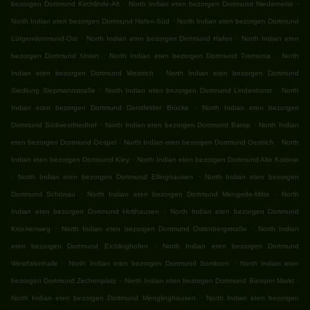
.
.
bezorgen Dortmund Kirchlinde-Alt
North Indian eten bezorgen Dortmund Niedernette
.
North Indian eten bezorgen Dortmund Hafen-Süd
North Indian eten bezorgen Dortmund
.
.
Lütgendortmund-Ost
North Indian eten bezorgen Dortmund Hafen
North Indian eten
.
.
bezorgen Dortmund Union
North Indian eten bezorgen Dortmund Tremonia
North
.
Indian eten bezorgen Dortmund Westrich
North Indian eten bezorgen Dortmund
.
.
Siedlung Siepmannstraße
North Indian eten bezorgen Dortmund Lindenhorst
North
.
Indian eten bezorgen Dortmund Dorstfelder Brücke
North Indian eten bezorgen
.
.
Dortmund Südwestfriedhof
North Indian eten bezorgen Dortmund Barop
North Indian
.
.
eten bezorgen Dortmund Oespel
North Indian eten bezorgen Dortmund Oestrich
North
.
Indian eten bezorgen Dortmund Kley
North Indian eten bezorgen Dortmund Alte Kolonie
.
.
North Indian eten bezorgen Dortmund Ellinghausen
North Indian eten bezorgen
.
.
Dortmund Schönau
North Indian eten bezorgen Dortmund Mengede-Mitte
North
.
Indian eten bezorgen Dortmund Holthausen
North Indian eten bezorgen Dortmund
.
.
Krückenweg
North Indian eten bezorgen Dortmund Ostenbergstraße
North Indian
.
eten bezorgen Dortmund Eichlinghofen
North Indian eten bezorgen Dortmund
.
.
Westfalenhalle
North Indian eten bezorgen Dortmund Somborn
North Indian eten
.
.
bezorgen Dortmund Zechenplatz
North Indian eten bezorgen Dortmund Baroper Markt
.
North Indian eten bezorgen Dortmund Menglinghausen
North Indian eten bezorgen