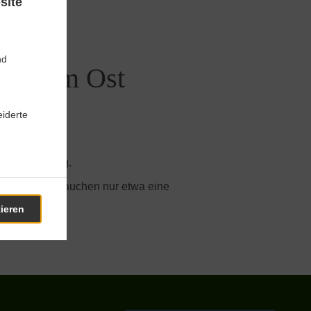
site
nd
 Bochum Ost
iderte
ine-Bestellung.
g sind. Wir brauchen nur etwa eine
ätigen.
tieren