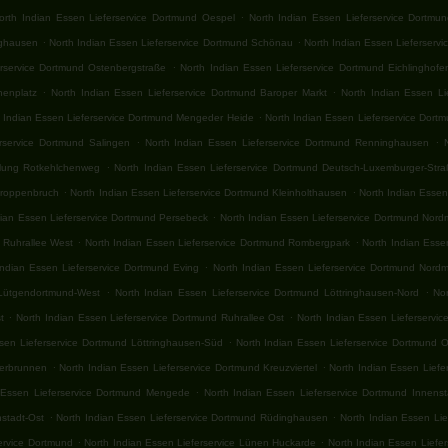
.
orth Indian Essen Lieferservice Dortmund Oespel
North Indian Essen Lieferservice Dortmun
.
.
nghausen
North Indian Essen Lieferservice Dortmund Schönau
North Indian Essen Lieferserv
.
erservice Dortmund Ostenbergstraße
North Indian Essen Lieferservice Dortmund Eichlinghofe
.
.
henplatz
North Indian Essen Lieferservice Dortmund Baroper Markt
North Indian Essen L
.
 Indian Essen Lieferservice Dortmund Mengeder Heide
North Indian Essen Lieferservice Dort
.
.
rservice Dortmund Salingen
North Indian Essen Lieferservice Dortmund Renninghausen
.
dlung Rotkehlchenweg
North Indian Essen Lieferservice Dortmund Deutsch-Luxemburger-Str
.
.
Groppenbruch
North Indian Essen Lieferservice Dortmund Kleinholthausen
North Indian Essen
.
dian Essen Lieferservice Dortmund Persebeck
North Indian Essen Lieferservice Dortmund Nord
.
.
 Ruhrallee West
North Indian Essen Lieferservice Dortmund Rombergpark
North Indian Esse
.
Indian Essen Lieferservice Dortmund Eving
North Indian Essen Lieferservice Dortmund Nordm
.
.
 Lütgendortmund-West
North Indian Essen Lieferservice Dortmund Löttringhausen-Nord
No
.
.
t
North Indian Essen Lieferservice Dortmund Ruhrallee Ost
North Indian Essen Lieferservi
.
sen Lieferservice Dortmund Löttringhausen-Süd
North Indian Essen Lieferservice Dortmund 
.
.
serbrunnen
North Indian Essen Lieferservice Dortmund Kreuzviertel
North Indian Essen Lief
.
 Essen Lieferservice Dortmund Mengede
North Indian Essen Lieferservice Dortmund Innenst
.
.
nstadt-Ost
North Indian Essen Lieferservice Dortmund Rüdinghausen
North Indian Essen Li
.
.
ervice Dortmund
North Indian Essen Lieferservice Lünen Huckarde
North Indian Essen Lief