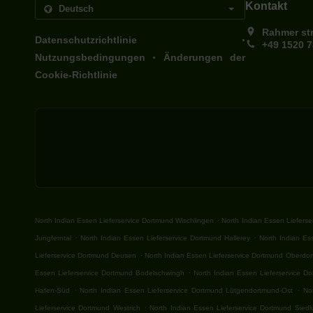
Kontakt
Rahmer st
.
Datenschutzrichtlinie
+49 1520 
.
Nutzungsbedingungen
Änderungen der
Cookie-Richtlinie
.
North Indian Essen Lieferservice Dortmund Wischlingen
North Indian Essen Liefers
.
.
Jungferntal
North Indian Essen Lieferservice Dortmund Hallerey
North Indian Es
.
Lieferservice Dortmund Deusen
North Indian Essen Lieferservice Dortmund Oberdors
.
Essen Lieferservice Dortmund Bodelschwingh
North Indian Essen Lieferservice D
.
.
Hafen-Süd
North Indian Essen Lieferservice Dortmund Lütgendortmund-Ost
No
.
Lieferservice Dortmund Westrich
North Indian Essen Lieferservice Dortmund Sied