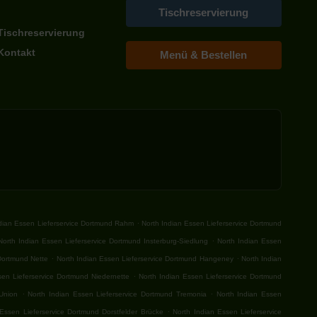
Tischreservierung
Tischreservierung
Kontakt
Menü & Bestellen
.
ndian Essen Lieferservice Dortmund Rahm
North Indian Essen Lieferservice Dortmund
.
North Indian Essen Lieferservice Dortmund Insterburg-Siedlung
North Indian Essen
.
.
 Dortmund Nette
North Indian Essen Lieferservice Dortmund Hangeney
North Indian
.
sen Lieferservice Dortmund Niedernette
North Indian Essen Lieferservice Dortmund
.
.
 Union
North Indian Essen Lieferservice Dortmund Tremonia
North Indian Essen
.
 Essen Lieferservice Dortmund Dorstfelder Brücke
North Indian Essen Lieferservice