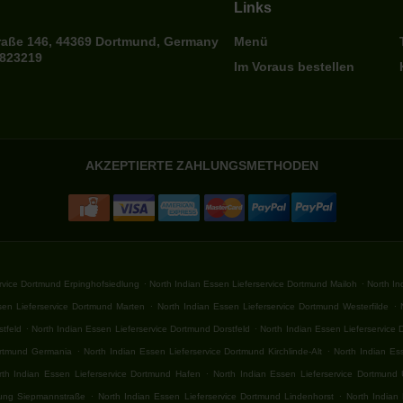
Links
raße 146, 44369 Dortmund, Germany
Menü
7823219
Im Voraus bestellen
AKZEPTIERTE ZAHLUNGSMETHODEN
.
.
ervice Dortmund Erpinghofsiedlung
North Indian Essen Lieferservice Dortmund Mailoh
North I
.
.
sen Lieferservice Dortmund Marten
North Indian Essen Lieferservice Dortmund Westerfilde
.
.
tfeld
North Indian Essen Lieferservice Dortmund Dorstfeld
North Indian Essen Lieferservice
.
.
ortmund Germania
North Indian Essen Lieferservice Dortmund Kirchlinde-Alt
North Indian Es
.
rth Indian Essen Lieferservice Dortmund Hafen
North Indian Essen Lieferservice Dortmund
.
.
lung Siepmannstraße
North Indian Essen Lieferservice Dortmund Lindenhorst
North Indian