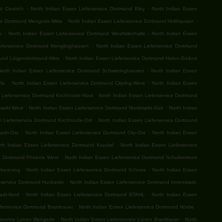
.
.
d Oestrich
North Indian Essen Lieferservice Dortmund Kley
North Indian Essen
.
.
ice Dortmund Mengede-Mitte
North Indian Essen Lieferservice Dortmund Holthausen
.
.
n
North Indian Essen Lieferservice Dortmund Westfalenhalle
North Indian Essen
.
ieferservice Dortmund Menglinghausen
North Indian Essen Lieferservice Dortmund
.
mund Lütgendortmund-Mitte
North Indian Essen Lieferservice Dortmund Hafen-Südost
.
North Indian Essen Lieferservice Dortmund Schwieringhausen
North Indian Essen
.
.
aße
North Indian Essen Lieferservice Dortmund Cityring-West
North Indian Essen
.
 Lieferservice Dortmund Kirchhörde-Nord
North Indian Essen Lieferservice Dortmund
.
.
markt-West
North Indian Essen Lieferservice Dortmund Nordmarkt-Süd
North Indian
.
n Lieferservice Dortmund Kirchhörde-Ost
North Indian Essen Lieferservice Dortmund
.
.
arkt-Ost
North Indian Essen Lieferservice Dortmund City-Ost
North Indian Essen
.
rth Indian Essen Lieferservice Dortmund Kruckel
North Indian Essen Lieferservice
.
ce Dortmund Phoenix West
North Indian Essen Lieferservice Dortmund Schulzentrum
.
.
Obereving
North Indian Essen Lieferservice Dortmund Schnee
North Indian Essen
.
erservice Dortmund Huckarde
North Indian Essen Lieferservice Dortmund Innenstadt-
.
.
adt-Nord
North Indian Essen Lieferservice Dortmund STAHL
North Indian Essen
.
.
eferservice Dortmund Brambauer
North Indian Essen Lieferservice Dortmund Hörde
.
.
erservice Lünen Mengede
North Indian Essen Lieferservice Lünen Brambauer
North