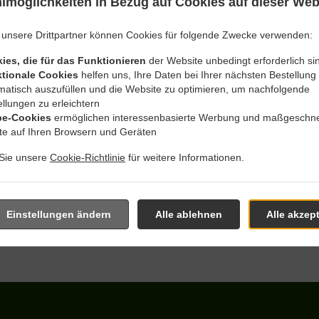
lmöglichkeiten in Bezug auf Cookies auf dieser Web
 unsere Drittpartner können Cookies für folgende Zwecke verwenden:
ies, die für das Funktionieren
der Website unbedingt erforderlich si
 Mit Lieferung In Bochum
tionale Cookies
helfen uns, Ihre Daten bei Ihrer nächsten Bestellung
matisch auszufüllen und die Website zu optimieren, um nachfolgende
llungen zu erleichtern
e-Cookies
ermöglichen interessenbasierte Werbung und maßgeschne
lte auf Ihren Browsern und Geräten
 Sie unsere
Cookie-Richtlinie
für weitere Informationen.
n der Nähe von Bochum Bochum Ost und freuen uns auf Ihre Onl
ktives Online-Menü anzusehen und bestellen Sie wenn Sie ferti
 Ihre Bestellung mit einer individuellen Zeitabschätzung zu best
Einstellungen ändern
Alle ablehnen
Alle akzep