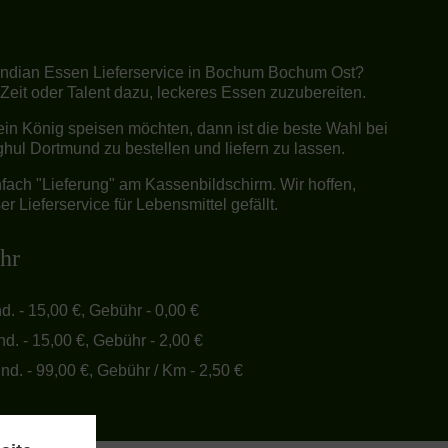
 Indian Essen Lieferservice in Bochum Bochum Ost?
 Zeit oder Talent dazu, leckeres Essen zuzubereiten.
in König speisen möchten, dann ist die beste Wahl bei
hul Dortmund zu bestellen und liefern zu lassen.
fach "Lieferung" am Kassenbildschirm. Wir hoffen,
r Lieferservice für Lebensmittel gefällt.
hr
nd. - 15,00 €, Gebühr - 0,00 €
nd. - 15,00 €, Gebühr - 2,00 €
ind. - 99,00 €, Gebühr / Km - 2,50 €