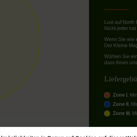
Lust auf North
Nicht jeder hat
Wenn Sie wie e
Der Kleine Mog
Wählen Sie ein
dass Ihnen unse
Liefergebü
Zone I
, Mi
Zone II
, Mi
Zone III
, M