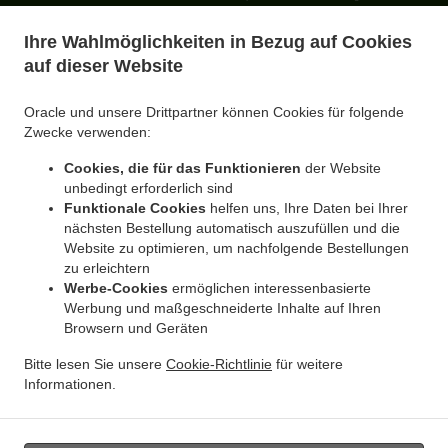
.
Essen Lieferservice Castrop-Rauxel Merklinde
North Indian Essen Lieferservice Castrop-
Ihre Wahlmöglichkeiten in Bezug auf Cookies
.
.
Rauxel Rauxel
North Indian Essen Lieferservice Castrop-Rauxel Bladenhorst
North
auf dieser Website
.
Indian Essen Lieferservice Castrop-Rauxel Habinghorst
North Indian Essen Lieferservice
.
.
Castrop-Rauxel Obercastrop
North Indian Essen Lieferservice Castrop-Rauxel
North
Oracle und unsere Drittpartner können Cookies für folgende
.
Indian Essen Lieferservice Witten Stockum
North Indian Essen Lieferservice Witten
Zwecke verwenden:
.
.
Lütgendortmund
North Indian Essen Lieferservice Witten Hombruch
North Indian
Cookies, die für das Funktionieren
der Website
.
Essen Lieferservice Witten Bochum Ost
North Indian Essen Lieferservice Witten
unbedingt erforderlich sind
.
.
Vöckenberg
North Indian Essen Lieferservice Witten Rüdinghausen
North Indian
Funktionale Cookies
helfen uns, Ihre Daten bei Ihrer
.
.
Essen Lieferservice Witten
North Indian Essen Lieferservice Bochum Langendreer
nächsten Bestellung automatisch auszufüllen und die
.
Website zu optimieren, um nachfolgende Bestellungen
North Indian Essen Lieferservice Bochum Werne
North Indian Essen Lieferservice
zu erleichtern
.
.
Bochum Bochum Ost
North Indian Essen Lieferservice Bochum Lütgendortmund
North
Werbe-Cookies
ermöglichen interessenbasierte
.
.
Indian Essen Lieferservice Bochum
North Indian Essen Lieferservice Siebenplaneten
Werbung und maßgeschneiderte Inhalte auf Ihren
.
North Indian Essen Lieferservice Mengede
North Indian Essen Lieferservice
Browsern und Geräten
.
.
Lütgendortmund
North Indian Essen Lieferservice Waltrop Mengede
North Indian
Bitte lesen Sie unsere
Cookie-Richtlinie
für weitere
.
Essen Lieferservice Waltrop Ickern
North Indian Essen Lieferservice Waltrop Brambauer
Informationen.
.
.
North Indian Essen Lieferservice Waltrop
North Indian Essen Lieferservice Sprockhövel
.
Essen zum mitnehmen und zum Liefern