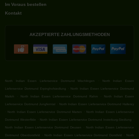
Im Voraus bestellen
Kontakt
AKZEPTIERTE ZAHLUNGSMETHODEN
.
North Indian Essen Lieferservice Dortmund Wischlingen
North Indian Essen
.
Lieferservice Dortmund Erpinghofsiedlung
North Indian Essen Lieferservice Dortmund
.
.
Mailoh
North Indian Essen Lieferservice Dortmund Rahm
North Indian Essen
.
Lieferservice Dortmund Jungferntal
North Indian Essen Lieferservice Dortmund Hallerey
.
.
North Indian Essen Lieferservice Dortmund Marten
North Indian Essen Lieferservice
.
.
Dortmund Westerfilde
North Indian Essen Lieferservice Dortmund Insterburg-Siedlung
.
North Indian Essen Lieferservice Dortmund Deusen
North Indian Essen Lieferservice
.
.
Dortmund Oberdorstfeld
North Indian Essen Lieferservice Dortmund Dorstfeld
North