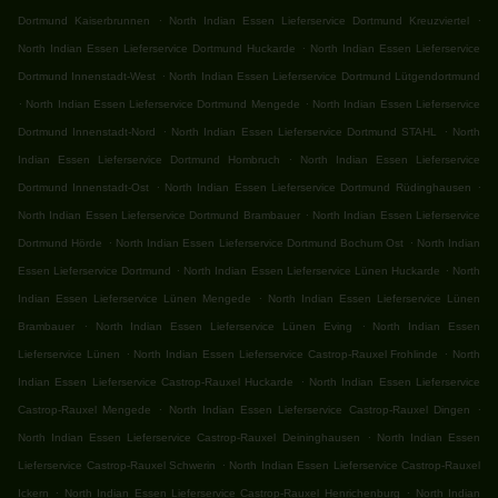
.
.
Dortmund Kaiserbrunnen
North Indian Essen Lieferservice Dortmund Kreuzviertel
.
North Indian Essen Lieferservice Dortmund Huckarde
North Indian Essen Lieferservice
.
Dortmund Innenstadt-West
North Indian Essen Lieferservice Dortmund Lütgendortmund
.
.
North Indian Essen Lieferservice Dortmund Mengede
North Indian Essen Lieferservice
.
.
Dortmund Innenstadt-Nord
North Indian Essen Lieferservice Dortmund STAHL
North
.
Indian Essen Lieferservice Dortmund Hombruch
North Indian Essen Lieferservice
.
.
Dortmund Innenstadt-Ost
North Indian Essen Lieferservice Dortmund Rüdinghausen
.
North Indian Essen Lieferservice Dortmund Brambauer
North Indian Essen Lieferservice
.
.
Dortmund Hörde
North Indian Essen Lieferservice Dortmund Bochum Ost
North Indian
.
.
Essen Lieferservice Dortmund
North Indian Essen Lieferservice Lünen Huckarde
North
.
Indian Essen Lieferservice Lünen Mengede
North Indian Essen Lieferservice Lünen
.
.
Brambauer
North Indian Essen Lieferservice Lünen Eving
North Indian Essen
.
.
Lieferservice Lünen
North Indian Essen Lieferservice Castrop-Rauxel Frohlinde
North
.
Indian Essen Lieferservice Castrop-Rauxel Huckarde
North Indian Essen Lieferservice
.
.
Castrop-Rauxel Mengede
North Indian Essen Lieferservice Castrop-Rauxel Dingen
.
North Indian Essen Lieferservice Castrop-Rauxel Deininghausen
North Indian Essen
.
Lieferservice Castrop-Rauxel Schwerin
North Indian Essen Lieferservice Castrop-Rauxel
.
.
Ickern
North Indian Essen Lieferservice Castrop-Rauxel Henrichenburg
North Indian