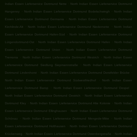
.
Indian Essen Lieferservice Dortmund Nette
North Indian Essen Lieferservice Dortmund
.
.
Hangeney
North Indian Essen Lieferservice Dortmund Bodelschwingh
North Indian
.
Essen Lieferservice Dortmund Germania
North Indian Essen Lieferservice Dortmund
.
.
Kirchlinde-Alt
North Indian Essen Lieferservice Dortmund Niedernette
North Indian
.
Essen Lieferservice Dortmund Hafen-Süd
North Indian Essen Lieferservice Dortmund
.
.
Lütgendortmund-Ost
North Indian Essen Lieferservice Dortmund Hafen
North Indian
.
Essen Lieferservice Dortmund Union
North Indian Essen Lieferservice Dortmund
.
.
Tremonia
North Indian Essen Lieferservice Dortmund Westrich
North Indian Essen
.
Lieferservice Dortmund Siedlung Siepmannstraße
North Indian Essen Lieferservice
.
.
Dortmund Lindenhorst
North Indian Essen Lieferservice Dortmund Dorstfelder Brücke
.
North Indian Essen Lieferservice Dortmund Südwestfriedhof
North Indian Essen
.
.
Lieferservice Dortmund Barop
North Indian Essen Lieferservice Dortmund Oespel
.
North Indian Essen Lieferservice Dortmund Oestrich
North Indian Essen Lieferservice
.
.
Dortmund Kley
North Indian Essen Lieferservice Dortmund Alte Kolonie
North Indian
.
Essen Lieferservice Dortmund Ellinghausen
North Indian Essen Lieferservice Dortmund
.
.
Schönau
North Indian Essen Lieferservice Dortmund Mengede-Mitte
North Indian
.
Essen Lieferservice Dortmund Holthausen
North Indian Essen Lieferservice Dortmund
.
.
Krückenweg
North Indian Essen Lieferservice Dortmund Ostenbergstraße
North Indian