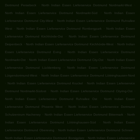
.
.
Dortmund Persebeck
North Indian Essen Lieferservice Dortmund Nordmarkt-West
.
North Indian Essen Lieferservice Dortmund Nordmarkt-Süd
North Indian Essen
.
Lieferservice Dortmund City-West
North Indian Essen Lieferservice Dortmund Ruhrallee
.
.
West
North Indian Essen Lieferservice Dortmund Rombergpark
North Indian Essen
.
Lieferservice Dortmund Kirchhörde-Ost
North Indian Essen Lieferservice Dortmund
.
.
Deipenbeck
North Indian Essen Lieferservice Dortmund Kirchhörde-West
North Indian
.
Essen Lieferservice Dortmund Eving
North Indian Essen Lieferservice Dortmund
.
.
Nordmarkt-Ost
North Indian Essen Lieferservice Dortmund City-Ost
North Indian Essen
.
Lieferservice Dortmund Lücklemberg
North Indian Essen Lieferservice Dortmund
.
Lütgendortmund-West
North Indian Essen Lieferservice Dortmund Löttringhausen-Nord
.
.
North Indian Essen Lieferservice Dortmund Kruckel
North Indian Essen Lieferservice
.
.
Dortmund Nordmarkt-Südost
North Indian Essen Lieferservice Dortmund Cityring-Ost
.
North Indian Essen Lieferservice Dortmund Ruhrallee Ost
North Indian Essen
.
Lieferservice Dortmund Phoenix West
North Indian Essen Lieferservice Dortmund
.
.
Schulzentrum Hacheney
North Indian Essen Lieferservice Dortmund Bittermark
North
.
Indian Essen Lieferservice Dortmund Löttringhausen-Süd
North Indian Essen
.
.
Lieferservice Dortmund Obereving
North Indian Essen Lieferservice Dortmund Schnee
.
North Indian Essen Lieferservice Dortmund Borsigplatz
North Indian Essen Lieferservice