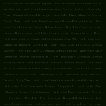
.
Essen Lieferservice Dortmund Eichlinghofen
North Indian Essen Lieferservice Dortmund
.
.
Westfalenhalle
North Indian Essen Lieferservice Dortmund Somborn
North Indian
.
Essen Lieferservice Dortmund Zechenplatz
North Indian Essen Lieferservice Dortmund
.
.
Baroper Markt
North Indian Essen Lieferservice Dortmund Menglinghausen
North
.
Indian Essen Lieferservice Dortmund Brünninghausen
North Indian Essen Lieferservice
.
.
Dortmund Brüninghausen
North Indian Essen Lieferservice Dortmund Mengeder Heide
.
North Indian Essen Lieferservice Dortmund Lütgendortmund-Mitte
North Indian Essen
.
Lieferservice Dortmund Hafen-Südost
North Indian Essen Lieferservice Dortmund
.
.
Westpark
North Indian Essen Lieferservice Dortmund Salingen
North Indian Essen
.
Lieferservice Dortmund Renninghausen
North Indian Essen Lieferservice Dortmund
.
.
Schwieringhausen
North Indian Essen Lieferservice Dortmund Brechten
North Indian
.
Essen Lieferservice Dortmund Siedlung Rotkehlchenweg
North Indian Essen
.
Lieferservice Dortmund Deutsch-Luxemburger-Straße
North Indian Essen Lieferservice
.
.
Dortmund Cityring-West
North Indian Essen Lieferservice Dortmund Bövinghausen
.
North Indian Essen Lieferservice Dortmund Groppenbruch
North Indian Essen
.
Lieferservice Dortmund Kleinholthausen
North Indian Essen Lieferservice Dortmund
.
.
Kirchhörde-Nord
North Indian Essen Lieferservice Dortmund Großholthausen
North
.
Indian Essen Lieferservice Dortmund Niedereving
North Indian Essen Lieferservice