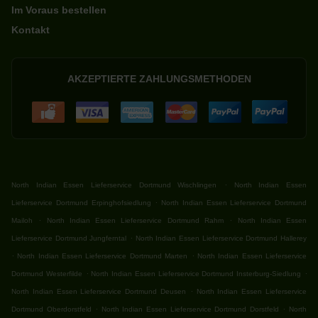
Im Voraus bestellen
Kontakt
AKZEPTIERTE ZAHLUNGSMETHODEN
.
North Indian Essen Lieferservice Dortmund Wischlingen
North Indian Essen
.
Lieferservice Dortmund Erpinghofsiedlung
North Indian Essen Lieferservice Dortmund
.
.
Mailoh
North Indian Essen Lieferservice Dortmund Rahm
North Indian Essen
.
Lieferservice Dortmund Jungferntal
North Indian Essen Lieferservice Dortmund Hallerey
.
.
North Indian Essen Lieferservice Dortmund Marten
North Indian Essen Lieferservice
.
.
Dortmund Westerfilde
North Indian Essen Lieferservice Dortmund Insterburg-Siedlung
.
North Indian Essen Lieferservice Dortmund Deusen
North Indian Essen Lieferservice
.
.
Dortmund Oberdorstfeld
North Indian Essen Lieferservice Dortmund Dorstfeld
North