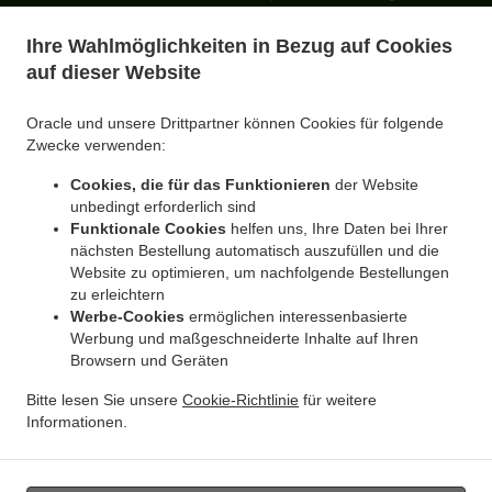
.
Essen Lieferservice Castrop-Rauxel Merklinde
North Indian Essen Lieferservice Castrop-
Ihre Wahlmöglichkeiten in Bezug auf Cookies
.
.
Rauxel Rauxel
North Indian Essen Lieferservice Castrop-Rauxel Bladenhorst
North
auf dieser Website
.
Indian Essen Lieferservice Castrop-Rauxel Habinghorst
North Indian Essen Lieferservice
.
.
Castrop-Rauxel Obercastrop
North Indian Essen Lieferservice Castrop-Rauxel
North
Oracle und unsere Drittpartner können Cookies für folgende
.
Indian Essen Lieferservice Witten Stockum
North Indian Essen Lieferservice Witten
Zwecke verwenden:
.
.
Lütgendortmund
North Indian Essen Lieferservice Witten Hombruch
North Indian
Cookies, die für das Funktionieren
der Website
.
Essen Lieferservice Witten Bochum Ost
North Indian Essen Lieferservice Witten
unbedingt erforderlich sind
.
.
Vöckenberg
North Indian Essen Lieferservice Witten Rüdinghausen
North Indian
Funktionale Cookies
helfen uns, Ihre Daten bei Ihrer
.
.
Essen Lieferservice Witten
North Indian Essen Lieferservice Bochum Langendreer
nächsten Bestellung automatisch auszufüllen und die
.
Website zu optimieren, um nachfolgende Bestellungen
North Indian Essen Lieferservice Bochum Werne
North Indian Essen Lieferservice
zu erleichtern
.
.
Bochum Bochum Ost
North Indian Essen Lieferservice Bochum Lütgendortmund
North
Werbe-Cookies
ermöglichen interessenbasierte
.
.
Indian Essen Lieferservice Bochum
North Indian Essen Lieferservice Siebenplaneten
Werbung und maßgeschneiderte Inhalte auf Ihren
.
North Indian Essen Lieferservice Mengede
North Indian Essen Lieferservice
Browsern und Geräten
.
.
Lütgendortmund
North Indian Essen Lieferservice Waltrop Mengede
North Indian
Bitte lesen Sie unsere
Cookie-Richtlinie
für weitere
.
Essen Lieferservice Waltrop Ickern
North Indian Essen Lieferservice Waltrop Brambauer
Informationen.
.
.
North Indian Essen Lieferservice Waltrop
North Indian Essen Lieferservice Sprockhövel
.
Essen zum mitnehmen und zum Liefern