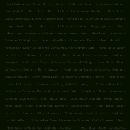
.
Essen Lieferservice Dortmund Eichlinghofen
North Indian Essen Lieferservice Dortmund
.
.
Westfalenhalle
North Indian Essen Lieferservice Dortmund Somborn
North Indian
.
Essen Lieferservice Dortmund Zechenplatz
North Indian Essen Lieferservice Dortmund
.
.
Baroper Markt
North Indian Essen Lieferservice Dortmund Menglinghausen
North
.
Indian Essen Lieferservice Dortmund Brünninghausen
North Indian Essen Lieferservice
.
.
Dortmund Brüninghausen
North Indian Essen Lieferservice Dortmund Mengeder Heide
.
North Indian Essen Lieferservice Dortmund Lütgendortmund-Mitte
North Indian Essen
.
Lieferservice Dortmund Hafen-Südost
North Indian Essen Lieferservice Dortmund
.
.
Westpark
North Indian Essen Lieferservice Dortmund Salingen
North Indian Essen
.
Lieferservice Dortmund Renninghausen
North Indian Essen Lieferservice Dortmund
.
.
Schwieringhausen
North Indian Essen Lieferservice Dortmund Brechten
North Indian
.
Essen Lieferservice Dortmund Siedlung Rotkehlchenweg
North Indian Essen
.
Lieferservice Dortmund Deutsch-Luxemburger-Straße
North Indian Essen Lieferservice
.
.
Dortmund Cityring-West
North Indian Essen Lieferservice Dortmund Bövinghausen
.
North Indian Essen Lieferservice Dortmund Groppenbruch
North Indian Essen
.
Lieferservice Dortmund Kleinholthausen
North Indian Essen Lieferservice Dortmund
.
.
Kirchhörde-Nord
North Indian Essen Lieferservice Dortmund Großholthausen
North
.
Indian Essen Lieferservice Dortmund Niedereving
North Indian Essen Lieferservice