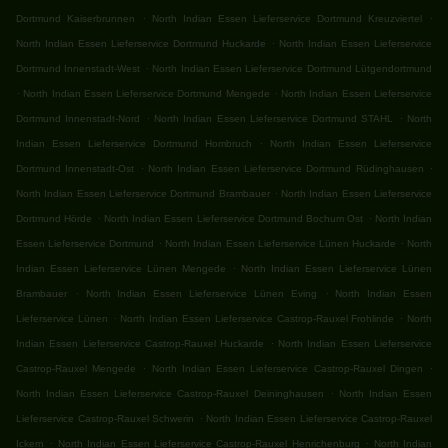
.
.
Dortmund Kaiserbrunnen
North Indian Essen Lieferservice Dortmund Kreuzviertel
.
North Indian Essen Lieferservice Dortmund Huckarde
North Indian Essen Lieferservice
.
Dortmund Innenstadt-West
North Indian Essen Lieferservice Dortmund Lütgendortmund
.
.
North Indian Essen Lieferservice Dortmund Mengede
North Indian Essen Lieferservice
.
.
Dortmund Innenstadt-Nord
North Indian Essen Lieferservice Dortmund STAHL
North
.
Indian Essen Lieferservice Dortmund Hombruch
North Indian Essen Lieferservice
.
.
Dortmund Innenstadt-Ost
North Indian Essen Lieferservice Dortmund Rüdinghausen
.
North Indian Essen Lieferservice Dortmund Brambauer
North Indian Essen Lieferservice
.
.
Dortmund Hörde
North Indian Essen Lieferservice Dortmund Bochum Ost
North Indian
.
.
Essen Lieferservice Dortmund
North Indian Essen Lieferservice Lünen Huckarde
North
.
Indian Essen Lieferservice Lünen Mengede
North Indian Essen Lieferservice Lünen
.
.
Brambauer
North Indian Essen Lieferservice Lünen Eving
North Indian Essen
.
.
Lieferservice Lünen
North Indian Essen Lieferservice Castrop-Rauxel Frohlinde
North
.
Indian Essen Lieferservice Castrop-Rauxel Huckarde
North Indian Essen Lieferservice
.
.
Castrop-Rauxel Mengede
North Indian Essen Lieferservice Castrop-Rauxel Dingen
.
North Indian Essen Lieferservice Castrop-Rauxel Deininghausen
North Indian Essen
.
Lieferservice Castrop-Rauxel Schwerin
North Indian Essen Lieferservice Castrop-Rauxel
.
.
Ickern
North Indian Essen Lieferservice Castrop-Rauxel Henrichenburg
North Indian