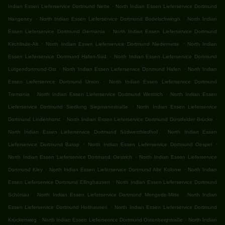
.
Indian Essen Lieferservice Dortmund Nette
North Indian Essen Lieferservice Dortmund
.
.
Hangeney
North Indian Essen Lieferservice Dortmund Bodelschwingh
North Indian
.
Essen Lieferservice Dortmund Germania
North Indian Essen Lieferservice Dortmund
.
.
Kirchlinde-Alt
North Indian Essen Lieferservice Dortmund Niedernette
North Indian
.
Essen Lieferservice Dortmund Hafen-Süd
North Indian Essen Lieferservice Dortmund
.
.
Lütgendortmund-Ost
North Indian Essen Lieferservice Dortmund Hafen
North Indian
.
Essen Lieferservice Dortmund Union
North Indian Essen Lieferservice Dortmund
.
.
Tremonia
North Indian Essen Lieferservice Dortmund Westrich
North Indian Essen
.
Lieferservice Dortmund Siedlung Siepmannstraße
North Indian Essen Lieferservice
.
.
Dortmund Lindenhorst
North Indian Essen Lieferservice Dortmund Dorstfelder Brücke
.
North Indian Essen Lieferservice Dortmund Südwestfriedhof
North Indian Essen
.
.
Lieferservice Dortmund Barop
North Indian Essen Lieferservice Dortmund Oespel
.
North Indian Essen Lieferservice Dortmund Oestrich
North Indian Essen Lieferservice
.
.
Dortmund Kley
North Indian Essen Lieferservice Dortmund Alte Kolonie
North Indian
.
Essen Lieferservice Dortmund Ellinghausen
North Indian Essen Lieferservice Dortmund
.
.
Schönau
North Indian Essen Lieferservice Dortmund Mengede-Mitte
North Indian
.
Essen Lieferservice Dortmund Holthausen
North Indian Essen Lieferservice Dortmund
.
.
Krückenweg
North Indian Essen Lieferservice Dortmund Ostenbergstraße
North Indian