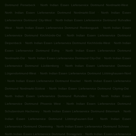
.
.
Dortmund Persebeck
North Indian Essen Lieferservice Dortmund Nordmarkt-West
.
North Indian Essen Lieferservice Dortmund Nordmarkt-Süd
North Indian Essen
.
Lieferservice Dortmund City-West
North Indian Essen Lieferservice Dortmund Ruhrallee
.
.
West
North Indian Essen Lieferservice Dortmund Rombergpark
North Indian Essen
.
Lieferservice Dortmund Kirchhörde-Ost
North Indian Essen Lieferservice Dortmund
.
.
Deipenbeck
North Indian Essen Lieferservice Dortmund Kirchhörde-West
North Indian
.
Essen Lieferservice Dortmund Eving
North Indian Essen Lieferservice Dortmund
.
.
Nordmarkt-Ost
North Indian Essen Lieferservice Dortmund City-Ost
North Indian Essen
.
Lieferservice Dortmund Lücklemberg
North Indian Essen Lieferservice Dortmund
.
Lütgendortmund-West
North Indian Essen Lieferservice Dortmund Löttringhausen-Nord
.
.
North Indian Essen Lieferservice Dortmund Kruckel
North Indian Essen Lieferservice
.
.
Dortmund Nordmarkt-Südost
North Indian Essen Lieferservice Dortmund Cityring-Ost
.
North Indian Essen Lieferservice Dortmund Ruhrallee Ost
North Indian Essen
.
Lieferservice Dortmund Phoenix West
North Indian Essen Lieferservice Dortmund
.
.
Schulzentrum Hacheney
North Indian Essen Lieferservice Dortmund Bittermark
North
.
Indian Essen Lieferservice Dortmund Löttringhausen-Süd
North Indian Essen
.
.
Lieferservice Dortmund Obereving
North Indian Essen Lieferservice Dortmund Schnee
.
North Indian Essen Lieferservice Dortmund Borsigplatz
North Indian Essen Lieferservice