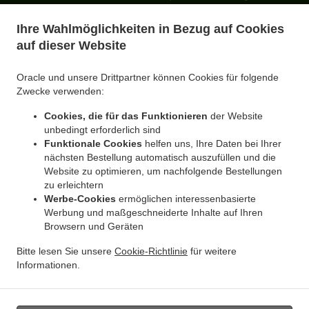
.
Essen Lieferservice Castrop-Rauxel Merklinde
North Indian Essen Lieferservice Castrop-
Ihre Wahlmöglichkeiten in Bezug auf Cookies
.
.
Rauxel Rauxel
North Indian Essen Lieferservice Castrop-Rauxel Bladenhorst
North
auf dieser Website
.
Indian Essen Lieferservice Castrop-Rauxel Habinghorst
North Indian Essen Lieferservice
.
.
Castrop-Rauxel Obercastrop
North Indian Essen Lieferservice Castrop-Rauxel
North
Oracle und unsere Drittpartner können Cookies für folgende
.
Indian Essen Lieferservice Witten Stockum
North Indian Essen Lieferservice Witten
Zwecke verwenden:
.
.
Lütgendortmund
North Indian Essen Lieferservice Witten Hombruch
North Indian
Cookies, die für das Funktionieren
der Website
.
Essen Lieferservice Witten Bochum Ost
North Indian Essen Lieferservice Witten
unbedingt erforderlich sind
.
.
Vöckenberg
North Indian Essen Lieferservice Witten Rüdinghausen
North Indian
Funktionale Cookies
helfen uns, Ihre Daten bei Ihrer
.
.
Essen Lieferservice Witten
North Indian Essen Lieferservice Bochum Langendreer
nächsten Bestellung automatisch auszufüllen und die
.
Website zu optimieren, um nachfolgende Bestellungen
North Indian Essen Lieferservice Bochum Werne
North Indian Essen Lieferservice
zu erleichtern
.
.
Bochum Bochum Ost
North Indian Essen Lieferservice Bochum Lütgendortmund
North
Werbe-Cookies
ermöglichen interessenbasierte
.
.
Indian Essen Lieferservice Bochum
North Indian Essen Lieferservice Siebenplaneten
Werbung und maßgeschneiderte Inhalte auf Ihren
.
North Indian Essen Lieferservice Mengede
North Indian Essen Lieferservice
Browsern und Geräten
.
.
Lütgendortmund
North Indian Essen Lieferservice Waltrop Mengede
North Indian
Bitte lesen Sie unsere
Cookie-Richtlinie
für weitere
.
Essen Lieferservice Waltrop Ickern
North Indian Essen Lieferservice Waltrop Brambauer
Informationen.
.
.
North Indian Essen Lieferservice Waltrop
North Indian Essen Lieferservice Sprockhövel
.
Essen zum mitnehmen und zum Liefern