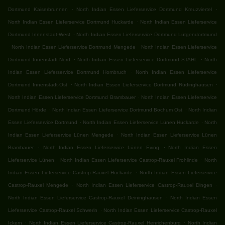
.
.
Dortmund Kaiserbrunnen
North Indian Essen Lieferservice Dortmund Kreuzviertel
.
North Indian Essen Lieferservice Dortmund Huckarde
North Indian Essen Lieferservice
.
Dortmund Innenstadt-West
North Indian Essen Lieferservice Dortmund Lütgendortmund
.
.
North Indian Essen Lieferservice Dortmund Mengede
North Indian Essen Lieferservice
.
.
Dortmund Innenstadt-Nord
North Indian Essen Lieferservice Dortmund STAHL
North
.
Indian Essen Lieferservice Dortmund Hombruch
North Indian Essen Lieferservice
.
.
Dortmund Innenstadt-Ost
North Indian Essen Lieferservice Dortmund Rüdinghausen
.
North Indian Essen Lieferservice Dortmund Brambauer
North Indian Essen Lieferservice
.
.
Dortmund Hörde
North Indian Essen Lieferservice Dortmund Bochum Ost
North Indian
.
.
Essen Lieferservice Dortmund
North Indian Essen Lieferservice Lünen Huckarde
North
.
Indian Essen Lieferservice Lünen Mengede
North Indian Essen Lieferservice Lünen
.
.
Brambauer
North Indian Essen Lieferservice Lünen Eving
North Indian Essen
.
.
Lieferservice Lünen
North Indian Essen Lieferservice Castrop-Rauxel Frohlinde
North
.
Indian Essen Lieferservice Castrop-Rauxel Huckarde
North Indian Essen Lieferservice
.
.
Castrop-Rauxel Mengede
North Indian Essen Lieferservice Castrop-Rauxel Dingen
.
North Indian Essen Lieferservice Castrop-Rauxel Deininghausen
North Indian Essen
.
Lieferservice Castrop-Rauxel Schwerin
North Indian Essen Lieferservice Castrop-Rauxel
.
.
Ickern
North Indian Essen Lieferservice Castrop-Rauxel Henrichenburg
North Indian