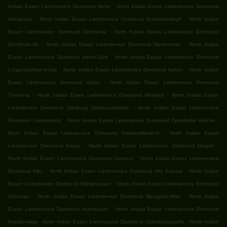
.
Indian Essen Lieferservice Dortmund Nette
North Indian Essen Lieferservice Dortmund
.
.
Hangeney
North Indian Essen Lieferservice Dortmund Bodelschwingh
North Indian
.
Essen Lieferservice Dortmund Germania
North Indian Essen Lieferservice Dortmund
.
.
Kirchlinde-Alt
North Indian Essen Lieferservice Dortmund Niedernette
North Indian
.
Essen Lieferservice Dortmund Hafen-Süd
North Indian Essen Lieferservice Dortmund
.
.
Lütgendortmund-Ost
North Indian Essen Lieferservice Dortmund Hafen
North Indian
.
Essen Lieferservice Dortmund Union
North Indian Essen Lieferservice Dortmund
.
.
Tremonia
North Indian Essen Lieferservice Dortmund Westrich
North Indian Essen
.
Lieferservice Dortmund Siedlung Siepmannstraße
North Indian Essen Lieferservice
.
.
Dortmund Lindenhorst
North Indian Essen Lieferservice Dortmund Dorstfelder Brücke
.
North Indian Essen Lieferservice Dortmund Südwestfriedhof
North Indian Essen
.
.
Lieferservice Dortmund Barop
North Indian Essen Lieferservice Dortmund Oespel
.
North Indian Essen Lieferservice Dortmund Oestrich
North Indian Essen Lieferservice
.
.
Dortmund Kley
North Indian Essen Lieferservice Dortmund Alte Kolonie
North Indian
.
Essen Lieferservice Dortmund Ellinghausen
North Indian Essen Lieferservice Dortmund
.
.
Schönau
North Indian Essen Lieferservice Dortmund Mengede-Mitte
North Indian
.
Essen Lieferservice Dortmund Holthausen
North Indian Essen Lieferservice Dortmund
.
.
Krückenweg
North Indian Essen Lieferservice Dortmund Ostenbergstraße
North Indian