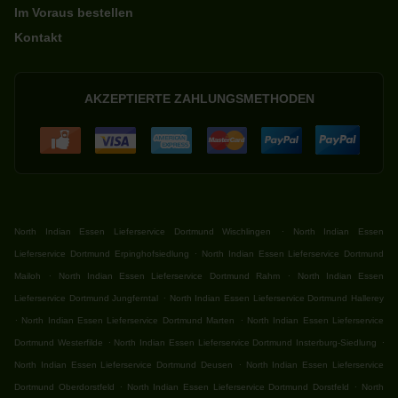
Im Voraus bestellen
Kontakt
AKZEPTIERTE ZAHLUNGSMETHODEN
.
North Indian Essen Lieferservice Dortmund Wischlingen
North Indian Essen
.
Lieferservice Dortmund Erpinghofsiedlung
North Indian Essen Lieferservice Dortmund
.
.
Mailoh
North Indian Essen Lieferservice Dortmund Rahm
North Indian Essen
.
Lieferservice Dortmund Jungferntal
North Indian Essen Lieferservice Dortmund Hallerey
.
.
North Indian Essen Lieferservice Dortmund Marten
North Indian Essen Lieferservice
.
.
Dortmund Westerfilde
North Indian Essen Lieferservice Dortmund Insterburg-Siedlung
.
North Indian Essen Lieferservice Dortmund Deusen
North Indian Essen Lieferservice
.
.
Dortmund Oberdorstfeld
North Indian Essen Lieferservice Dortmund Dorstfeld
North