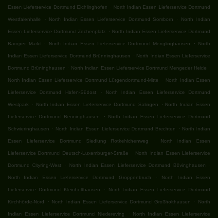
.
Essen Lieferservice Dortmund Eichlinghofen
North Indian Essen Lieferservice Dortmund
.
.
Westfalenhalle
North Indian Essen Lieferservice Dortmund Somborn
North Indian
.
Essen Lieferservice Dortmund Zechenplatz
North Indian Essen Lieferservice Dortmund
.
.
Baroper Markt
North Indian Essen Lieferservice Dortmund Menglinghausen
North
.
Indian Essen Lieferservice Dortmund Brünninghausen
North Indian Essen Lieferservice
.
.
Dortmund Brüninghausen
North Indian Essen Lieferservice Dortmund Mengeder Heide
.
North Indian Essen Lieferservice Dortmund Lütgendortmund-Mitte
North Indian Essen
.
Lieferservice Dortmund Hafen-Südost
North Indian Essen Lieferservice Dortmund
.
.
Westpark
North Indian Essen Lieferservice Dortmund Salingen
North Indian Essen
.
Lieferservice Dortmund Renninghausen
North Indian Essen Lieferservice Dortmund
.
.
Schwieringhausen
North Indian Essen Lieferservice Dortmund Brechten
North Indian
.
Essen Lieferservice Dortmund Siedlung Rotkehlchenweg
North Indian Essen
.
Lieferservice Dortmund Deutsch-Luxemburger-Straße
North Indian Essen Lieferservice
.
.
Dortmund Cityring-West
North Indian Essen Lieferservice Dortmund Bövinghausen
.
North Indian Essen Lieferservice Dortmund Groppenbruch
North Indian Essen
.
Lieferservice Dortmund Kleinholthausen
North Indian Essen Lieferservice Dortmund
.
.
Kirchhörde-Nord
North Indian Essen Lieferservice Dortmund Großholthausen
North
.
Indian Essen Lieferservice Dortmund Niedereving
North Indian Essen Lieferservice