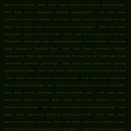
.
.
Dortmund Persebeck
North Indian Essen Lieferservice Dortmund Nordmarkt-West
.
North Indian Essen Lieferservice Dortmund Nordmarkt-Süd
North Indian Essen
.
Lieferservice Dortmund City-West
North Indian Essen Lieferservice Dortmund Ruhrallee
.
.
West
North Indian Essen Lieferservice Dortmund Rombergpark
North Indian Essen
.
Lieferservice Dortmund Kirchhörde-Ost
North Indian Essen Lieferservice Dortmund
.
.
Deipenbeck
North Indian Essen Lieferservice Dortmund Kirchhörde-West
North Indian
.
Essen Lieferservice Dortmund Eving
North Indian Essen Lieferservice Dortmund
.
.
Nordmarkt-Ost
North Indian Essen Lieferservice Dortmund City-Ost
North Indian Essen
.
Lieferservice Dortmund Lücklemberg
North Indian Essen Lieferservice Dortmund
.
Lütgendortmund-West
North Indian Essen Lieferservice Dortmund Löttringhausen-Nord
.
.
North Indian Essen Lieferservice Dortmund Kruckel
North Indian Essen Lieferservice
.
.
Dortmund Nordmarkt-Südost
North Indian Essen Lieferservice Dortmund Cityring-Ost
.
North Indian Essen Lieferservice Dortmund Ruhrallee Ost
North Indian Essen
.
Lieferservice Dortmund Phoenix West
North Indian Essen Lieferservice Dortmund
.
.
Schulzentrum Hacheney
North Indian Essen Lieferservice Dortmund Bittermark
North
.
Indian Essen Lieferservice Dortmund Löttringhausen-Süd
North Indian Essen
.
.
Lieferservice Dortmund Obereving
North Indian Essen Lieferservice Dortmund Schnee
.
North Indian Essen Lieferservice Dortmund Borsigplatz
North Indian Essen Lieferservice