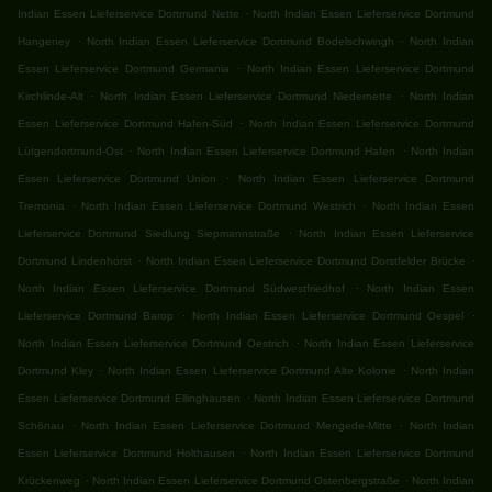
.
Indian Essen Lieferservice Dortmund Nette
North Indian Essen Lieferservice Dortmund
.
.
Hangeney
North Indian Essen Lieferservice Dortmund Bodelschwingh
North Indian
.
Essen Lieferservice Dortmund Germania
North Indian Essen Lieferservice Dortmund
.
.
Kirchlinde-Alt
North Indian Essen Lieferservice Dortmund Niedernette
North Indian
.
Essen Lieferservice Dortmund Hafen-Süd
North Indian Essen Lieferservice Dortmund
.
.
Lütgendortmund-Ost
North Indian Essen Lieferservice Dortmund Hafen
North Indian
.
Essen Lieferservice Dortmund Union
North Indian Essen Lieferservice Dortmund
.
.
Tremonia
North Indian Essen Lieferservice Dortmund Westrich
North Indian Essen
.
Lieferservice Dortmund Siedlung Siepmannstraße
North Indian Essen Lieferservice
.
.
Dortmund Lindenhorst
North Indian Essen Lieferservice Dortmund Dorstfelder Brücke
.
North Indian Essen Lieferservice Dortmund Südwestfriedhof
North Indian Essen
.
.
Lieferservice Dortmund Barop
North Indian Essen Lieferservice Dortmund Oespel
.
North Indian Essen Lieferservice Dortmund Oestrich
North Indian Essen Lieferservice
.
.
Dortmund Kley
North Indian Essen Lieferservice Dortmund Alte Kolonie
North Indian
.
Essen Lieferservice Dortmund Ellinghausen
North Indian Essen Lieferservice Dortmund
.
.
Schönau
North Indian Essen Lieferservice Dortmund Mengede-Mitte
North Indian
.
Essen Lieferservice Dortmund Holthausen
North Indian Essen Lieferservice Dortmund
.
.
Krückenweg
North Indian Essen Lieferservice Dortmund Ostenbergstraße
North Indian