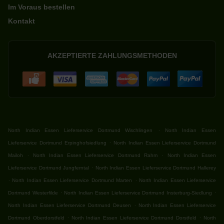
Im Voraus bestellen
Kontakt
AKZEPTIERTE ZAHLUNGSMETHODEN
.
North Indian Essen Lieferservice Dortmund Wischlingen
North Indian Essen
.
Lieferservice Dortmund Erpinghofsiedlung
North Indian Essen Lieferservice Dortmund
.
.
Mailoh
North Indian Essen Lieferservice Dortmund Rahm
North Indian Essen
.
Lieferservice Dortmund Jungferntal
North Indian Essen Lieferservice Dortmund Hallerey
.
.
North Indian Essen Lieferservice Dortmund Marten
North Indian Essen Lieferservice
.
.
Dortmund Westerfilde
North Indian Essen Lieferservice Dortmund Insterburg-Siedlung
.
North Indian Essen Lieferservice Dortmund Deusen
North Indian Essen Lieferservice
.
.
Dortmund Oberdorstfeld
North Indian Essen Lieferservice Dortmund Dorstfeld
North