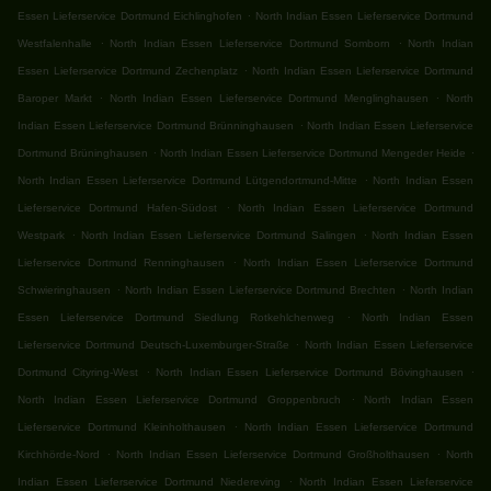
.
Essen Lieferservice Dortmund Eichlinghofen
North Indian Essen Lieferservice Dortmund
.
.
Westfalenhalle
North Indian Essen Lieferservice Dortmund Somborn
North Indian
.
Essen Lieferservice Dortmund Zechenplatz
North Indian Essen Lieferservice Dortmund
.
.
Baroper Markt
North Indian Essen Lieferservice Dortmund Menglinghausen
North
.
Indian Essen Lieferservice Dortmund Brünninghausen
North Indian Essen Lieferservice
.
.
Dortmund Brüninghausen
North Indian Essen Lieferservice Dortmund Mengeder Heide
.
North Indian Essen Lieferservice Dortmund Lütgendortmund-Mitte
North Indian Essen
.
Lieferservice Dortmund Hafen-Südost
North Indian Essen Lieferservice Dortmund
.
.
Westpark
North Indian Essen Lieferservice Dortmund Salingen
North Indian Essen
.
Lieferservice Dortmund Renninghausen
North Indian Essen Lieferservice Dortmund
.
.
Schwieringhausen
North Indian Essen Lieferservice Dortmund Brechten
North Indian
.
Essen Lieferservice Dortmund Siedlung Rotkehlchenweg
North Indian Essen
.
Lieferservice Dortmund Deutsch-Luxemburger-Straße
North Indian Essen Lieferservice
.
.
Dortmund Cityring-West
North Indian Essen Lieferservice Dortmund Bövinghausen
.
North Indian Essen Lieferservice Dortmund Groppenbruch
North Indian Essen
.
Lieferservice Dortmund Kleinholthausen
North Indian Essen Lieferservice Dortmund
.
.
Kirchhörde-Nord
North Indian Essen Lieferservice Dortmund Großholthausen
North
.
Indian Essen Lieferservice Dortmund Niedereving
North Indian Essen Lieferservice