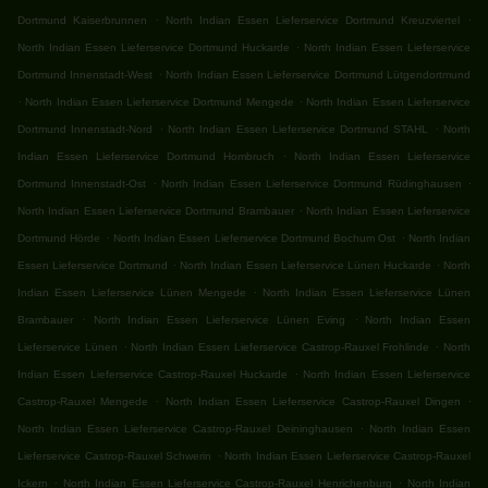
.
.
Dortmund Kaiserbrunnen
North Indian Essen Lieferservice Dortmund Kreuzviertel
.
North Indian Essen Lieferservice Dortmund Huckarde
North Indian Essen Lieferservice
.
Dortmund Innenstadt-West
North Indian Essen Lieferservice Dortmund Lütgendortmund
.
.
North Indian Essen Lieferservice Dortmund Mengede
North Indian Essen Lieferservice
.
.
Dortmund Innenstadt-Nord
North Indian Essen Lieferservice Dortmund STAHL
North
.
Indian Essen Lieferservice Dortmund Hombruch
North Indian Essen Lieferservice
.
.
Dortmund Innenstadt-Ost
North Indian Essen Lieferservice Dortmund Rüdinghausen
.
North Indian Essen Lieferservice Dortmund Brambauer
North Indian Essen Lieferservice
.
.
Dortmund Hörde
North Indian Essen Lieferservice Dortmund Bochum Ost
North Indian
.
.
Essen Lieferservice Dortmund
North Indian Essen Lieferservice Lünen Huckarde
North
.
Indian Essen Lieferservice Lünen Mengede
North Indian Essen Lieferservice Lünen
.
.
Brambauer
North Indian Essen Lieferservice Lünen Eving
North Indian Essen
.
.
Lieferservice Lünen
North Indian Essen Lieferservice Castrop-Rauxel Frohlinde
North
.
Indian Essen Lieferservice Castrop-Rauxel Huckarde
North Indian Essen Lieferservice
.
.
Castrop-Rauxel Mengede
North Indian Essen Lieferservice Castrop-Rauxel Dingen
.
North Indian Essen Lieferservice Castrop-Rauxel Deininghausen
North Indian Essen
.
Lieferservice Castrop-Rauxel Schwerin
North Indian Essen Lieferservice Castrop-Rauxel
.
.
Ickern
North Indian Essen Lieferservice Castrop-Rauxel Henrichenburg
North Indian