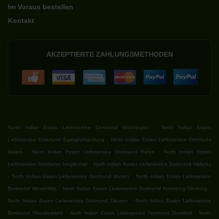
Im Voraus bestellen
Kontakt
AKZEPTIERTE ZAHLUNGSMETHODEN
.
North Indian Essen Lieferservice Dortmund Wischlingen
North Indian Essen
.
Lieferservice Dortmund Erpinghofsiedlung
North Indian Essen Lieferservice Dortmund
.
.
Mailoh
North Indian Essen Lieferservice Dortmund Rahm
North Indian Essen
.
Lieferservice Dortmund Jungferntal
North Indian Essen Lieferservice Dortmund Hallerey
.
.
North Indian Essen Lieferservice Dortmund Marten
North Indian Essen Lieferservice
.
.
Dortmund Westerfilde
North Indian Essen Lieferservice Dortmund Insterburg-Siedlung
.
North Indian Essen Lieferservice Dortmund Deusen
North Indian Essen Lieferservice
.
.
Dortmund Oberdorstfeld
North Indian Essen Lieferservice Dortmund Dorstfeld
North