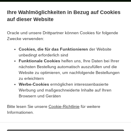
.
Essen Lieferservice Castrop-Rauxel Merklinde
North Indian Essen Lieferservice Castrop-
Ihre Wahlmöglichkeiten in Bezug auf Cookies
.
.
Rauxel Rauxel
North Indian Essen Lieferservice Castrop-Rauxel Bladenhorst
North
auf dieser Website
.
Indian Essen Lieferservice Castrop-Rauxel Habinghorst
North Indian Essen Lieferservice
.
.
Castrop-Rauxel Obercastrop
North Indian Essen Lieferservice Castrop-Rauxel
North
Oracle und unsere Drittpartner können Cookies für folgende
.
Indian Essen Lieferservice Witten Stockum
North Indian Essen Lieferservice Witten
Zwecke verwenden:
.
.
Lütgendortmund
North Indian Essen Lieferservice Witten Hombruch
North Indian
Cookies, die für das Funktionieren
der Website
.
Essen Lieferservice Witten Bochum Ost
North Indian Essen Lieferservice Witten
unbedingt erforderlich sind
.
.
Vöckenberg
North Indian Essen Lieferservice Witten Rüdinghausen
North Indian
Funktionale Cookies
helfen uns, Ihre Daten bei Ihrer
.
.
Essen Lieferservice Witten
North Indian Essen Lieferservice Bochum Langendreer
nächsten Bestellung automatisch auszufüllen und die
.
Website zu optimieren, um nachfolgende Bestellungen
North Indian Essen Lieferservice Bochum Werne
North Indian Essen Lieferservice
zu erleichtern
.
.
Bochum Bochum Ost
North Indian Essen Lieferservice Bochum Lütgendortmund
North
Werbe-Cookies
ermöglichen interessenbasierte
.
.
Indian Essen Lieferservice Bochum
North Indian Essen Lieferservice Siebenplaneten
Werbung und maßgeschneiderte Inhalte auf Ihren
.
North Indian Essen Lieferservice Mengede
North Indian Essen Lieferservice
Browsern und Geräten
.
.
Lütgendortmund
North Indian Essen Lieferservice Waltrop Mengede
North Indian
Bitte lesen Sie unsere
Cookie-Richtlinie
für weitere
.
Essen Lieferservice Waltrop Ickern
North Indian Essen Lieferservice Waltrop Brambauer
Informationen.
.
.
North Indian Essen Lieferservice Waltrop
North Indian Essen Lieferservice Sprockhövel
.
Essen zum mitnehmen und zum Liefern