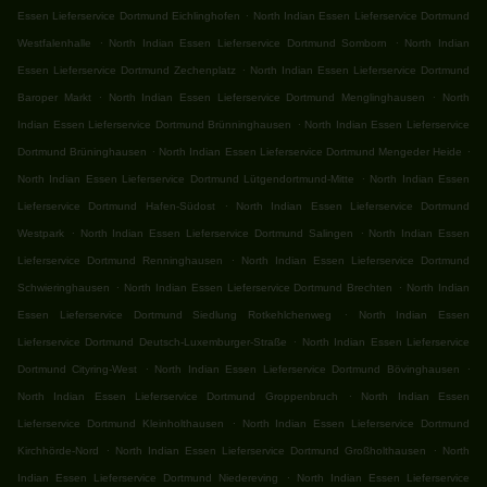
.
Essen Lieferservice Dortmund Eichlinghofen
North Indian Essen Lieferservice Dortmund
.
.
Westfalenhalle
North Indian Essen Lieferservice Dortmund Somborn
North Indian
.
Essen Lieferservice Dortmund Zechenplatz
North Indian Essen Lieferservice Dortmund
.
.
Baroper Markt
North Indian Essen Lieferservice Dortmund Menglinghausen
North
.
Indian Essen Lieferservice Dortmund Brünninghausen
North Indian Essen Lieferservice
.
.
Dortmund Brüninghausen
North Indian Essen Lieferservice Dortmund Mengeder Heide
.
North Indian Essen Lieferservice Dortmund Lütgendortmund-Mitte
North Indian Essen
.
Lieferservice Dortmund Hafen-Südost
North Indian Essen Lieferservice Dortmund
.
.
Westpark
North Indian Essen Lieferservice Dortmund Salingen
North Indian Essen
.
Lieferservice Dortmund Renninghausen
North Indian Essen Lieferservice Dortmund
.
.
Schwieringhausen
North Indian Essen Lieferservice Dortmund Brechten
North Indian
.
Essen Lieferservice Dortmund Siedlung Rotkehlchenweg
North Indian Essen
.
Lieferservice Dortmund Deutsch-Luxemburger-Straße
North Indian Essen Lieferservice
.
.
Dortmund Cityring-West
North Indian Essen Lieferservice Dortmund Bövinghausen
.
North Indian Essen Lieferservice Dortmund Groppenbruch
North Indian Essen
.
Lieferservice Dortmund Kleinholthausen
North Indian Essen Lieferservice Dortmund
.
.
Kirchhörde-Nord
North Indian Essen Lieferservice Dortmund Großholthausen
North
.
Indian Essen Lieferservice Dortmund Niedereving
North Indian Essen Lieferservice