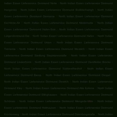
.
Indian Essen Lieferservice Dortmund Nette
North Indian Essen Lieferservice Dortmund
.
.
Hangeney
North Indian Essen Lieferservice Dortmund Bodelschwingh
North Indian
.
Essen Lieferservice Dortmund Germania
North Indian Essen Lieferservice Dortmund
.
.
Kirchlinde-Alt
North Indian Essen Lieferservice Dortmund Niedernette
North Indian
.
Essen Lieferservice Dortmund Hafen-Süd
North Indian Essen Lieferservice Dortmund
.
.
Lütgendortmund-Ost
North Indian Essen Lieferservice Dortmund Hafen
North Indian
.
Essen Lieferservice Dortmund Union
North Indian Essen Lieferservice Dortmund
.
.
Tremonia
North Indian Essen Lieferservice Dortmund Westrich
North Indian Essen
.
Lieferservice Dortmund Siedlung Siepmannstraße
North Indian Essen Lieferservice
.
.
Dortmund Lindenhorst
North Indian Essen Lieferservice Dortmund Dorstfelder Brücke
.
North Indian Essen Lieferservice Dortmund Südwestfriedhof
North Indian Essen
.
.
Lieferservice Dortmund Barop
North Indian Essen Lieferservice Dortmund Oespel
.
North Indian Essen Lieferservice Dortmund Oestrich
North Indian Essen Lieferservice
.
.
Dortmund Kley
North Indian Essen Lieferservice Dortmund Alte Kolonie
North Indian
.
Essen Lieferservice Dortmund Ellinghausen
North Indian Essen Lieferservice Dortmund
.
.
Schönau
North Indian Essen Lieferservice Dortmund Mengede-Mitte
North Indian
.
Essen Lieferservice Dortmund Holthausen
North Indian Essen Lieferservice Dortmund
.
.
Krückenweg
North Indian Essen Lieferservice Dortmund Ostenbergstraße
North Indian