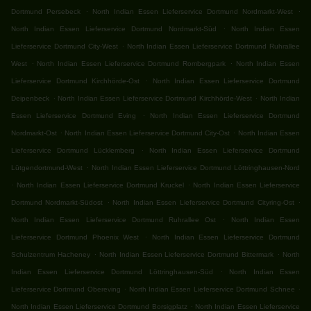
.
.
Dortmund Persebeck
North Indian Essen Lieferservice Dortmund Nordmarkt-West
.
North Indian Essen Lieferservice Dortmund Nordmarkt-Süd
North Indian Essen
.
Lieferservice Dortmund City-West
North Indian Essen Lieferservice Dortmund Ruhrallee
.
.
West
North Indian Essen Lieferservice Dortmund Rombergpark
North Indian Essen
.
Lieferservice Dortmund Kirchhörde-Ost
North Indian Essen Lieferservice Dortmund
.
.
Deipenbeck
North Indian Essen Lieferservice Dortmund Kirchhörde-West
North Indian
.
Essen Lieferservice Dortmund Eving
North Indian Essen Lieferservice Dortmund
.
.
Nordmarkt-Ost
North Indian Essen Lieferservice Dortmund City-Ost
North Indian Essen
.
Lieferservice Dortmund Lücklemberg
North Indian Essen Lieferservice Dortmund
.
Lütgendortmund-West
North Indian Essen Lieferservice Dortmund Löttringhausen-Nord
.
.
North Indian Essen Lieferservice Dortmund Kruckel
North Indian Essen Lieferservice
.
.
Dortmund Nordmarkt-Südost
North Indian Essen Lieferservice Dortmund Cityring-Ost
.
North Indian Essen Lieferservice Dortmund Ruhrallee Ost
North Indian Essen
.
Lieferservice Dortmund Phoenix West
North Indian Essen Lieferservice Dortmund
.
.
Schulzentrum Hacheney
North Indian Essen Lieferservice Dortmund Bittermark
North
.
Indian Essen Lieferservice Dortmund Löttringhausen-Süd
North Indian Essen
.
.
Lieferservice Dortmund Obereving
North Indian Essen Lieferservice Dortmund Schnee
.
North Indian Essen Lieferservice Dortmund Borsigplatz
North Indian Essen Lieferservice