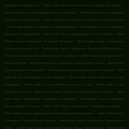
.
.
Dortmund Kaiserbrunnen
North Indian Essen Lieferservice Dortmund Kreuzviertel
.
North Indian Essen Lieferservice Dortmund Huckarde
North Indian Essen Lieferservice
.
Dortmund Innenstadt-West
North Indian Essen Lieferservice Dortmund Lütgendortmund
.
.
North Indian Essen Lieferservice Dortmund Mengede
North Indian Essen Lieferservice
.
.
Dortmund Innenstadt-Nord
North Indian Essen Lieferservice Dortmund STAHL
North
.
Indian Essen Lieferservice Dortmund Hombruch
North Indian Essen Lieferservice
.
.
Dortmund Innenstadt-Ost
North Indian Essen Lieferservice Dortmund Rüdinghausen
.
North Indian Essen Lieferservice Dortmund Brambauer
North Indian Essen Lieferservice
.
.
Dortmund Hörde
North Indian Essen Lieferservice Dortmund Bochum Ost
North Indian
.
.
Essen Lieferservice Dortmund
North Indian Essen Lieferservice Lünen Huckarde
North
.
Indian Essen Lieferservice Lünen Mengede
North Indian Essen Lieferservice Lünen
.
.
Brambauer
North Indian Essen Lieferservice Lünen Eving
North Indian Essen
.
.
Lieferservice Lünen
North Indian Essen Lieferservice Castrop-Rauxel Frohlinde
North
.
Indian Essen Lieferservice Castrop-Rauxel Huckarde
North Indian Essen Lieferservice
.
.
Castrop-Rauxel Mengede
North Indian Essen Lieferservice Castrop-Rauxel Dingen
.
North Indian Essen Lieferservice Castrop-Rauxel Deininghausen
North Indian Essen
.
Lieferservice Castrop-Rauxel Schwerin
North Indian Essen Lieferservice Castrop-Rauxel
.
.
Ickern
North Indian Essen Lieferservice Castrop-Rauxel Henrichenburg
North Indian